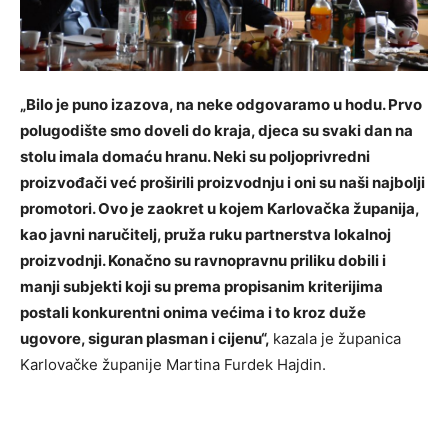
„Bilo je puno izazova, na neke odgovaramo u hodu. Prvo
polugodište smo doveli do kraja, djeca su svaki dan na
stolu imala domaću hranu. Neki su poljoprivredni
proizvođači već proširili proizvodnju i oni su naši najbolji
promotori. Ovo je zaokret u kojem Karlovačka županija,
kao javni naručitelj, pruža ruku partnerstva lokalnoj
proizvodnji. Konačno su ravnopravnu priliku dobili i
manji subjekti koji su prema propisanim kriterijima
postali konkurentni onima većima i to kroz duže
ugovore, siguran plasman i cijenu“,
kazala je županica
Karlovačke županije Martina Furdek Hajdin.