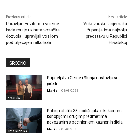
Previous article
Next article
Upravljao vozilom u vrijeme
Vukovarsko-srijemska
kada mu je ukinuta vozačka
županija ima najbolju
dozvola i upravljali vozilom
predstavu u Republici
pod utjecajem alkohola
Hrvatskoj
SRODNO
Prijateljstvo Cerne i Slunja nastavlja se
jačati
Mario
-
06/08/2026
Hrvatska
Policija uhitila 33-godišnjaka s kokainom,
konopljom i drugim predmetima
povezanim s počinjenjem kaznenih djela
Mario
-
06/08/2026
Crna kronika