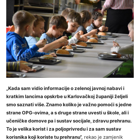
„Kada sam vidio informacije o zelenoj javnoj nabavi i
kratkim lancima opskrbe u Karlovačkoj županiji željeli
smo saznati više. Znamo koliko je važno pomoći s jedne
strane OPG-ovima, a s druge strane uvesti u škole, ali i
učeničke domove pa i sustav socijale, zdravu prehranu.
To je velika korist i za poljoprivredu i za sam sustav
korisnika koji koriste tu prehranu“,
rekao je zamjenik