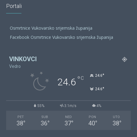
Portali
Osmrtnice Vukovarsko srijemska županija
Facebook Osmrtnice Vukovarsko srijemska županija
VINKOVCI
Vedro
°
24.6
°
C
24.6
°
24.6
55%
3.1m/s
4%
PET
SUB
NED
PON
UTO
38
°
36
°
37
°
40
°
38
°