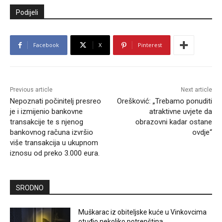
Podijeli
Facebook
X
Pinterest
Previous article
Next article
Nepoznati počinitelj presreo
Orešković: „Trebamo ponuditi
je i izmijenio bankovne
atraktivne uvjete da
transakcije te s njenog
obrazovni kadar ostane
bankovnog računa izvršio
ovdje“
više transakcija u ukupnom
iznosu od preko 3.000 eura.
SRODNO
Muškarac iz obiteljske kuće u Vinkovcima
otuđio nekoliko potrepština