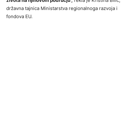
života na njihovom području“,
rekla je Kristina Bilić,
državna tajnica Ministarstva regionalnoga razvoja i
fondova EU.