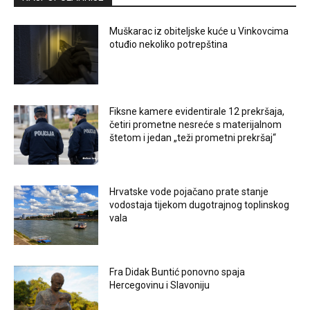
Muškarac iz obiteljske kuće u Vinkovcima
otuđio nekoliko potrepština
Fiksne kamere evidentirale 12 prekršaja,
četiri prometne nesreće s materijalnom
štetom i jedan „teži prometni prekršaj“
Hrvatske vode pojačano prate stanje
vodostaja tijekom dugotrajnog toplinskog
vala
Fra Didak Buntić ponovno spaja
Hercegovinu i Slavoniju