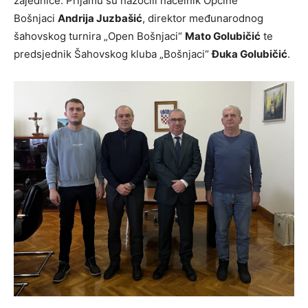
zajednice. Prijamu su nazočili načelnik Općine
Bošnjaci
Andrija Juzbašić
, direktor međunarodnog
šahovskog turnira „Open Bošnjaci“
Mato Golubičić
te
predsjednik Šahovskog kluba „Bošnjaci“
Đuka Golubičić
.