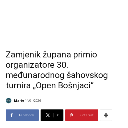
Zamjenik župana primio
organizatore 30.
međunarodnog šahovskog
turnira „Open Bošnjaci“
Mario
14/01/2026
Facebook
X
Pinterest