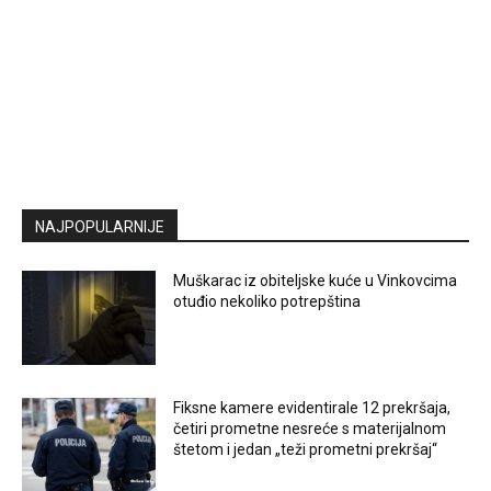
NAJPOPULARNIJE
Muškarac iz obiteljske kuće u Vinkovcima
otuđio nekoliko potrepština
Fiksne kamere evidentirale 12 prekršaja,
četiri prometne nesreće s materijalnom
štetom i jedan „teži prometni prekršaj“