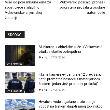
Više od pola milijuna eura za
Vukovarski policajci pronašli
sport djece i mladih u
počinitelja provala u osobne
Vukovarsko-srijemskoj
automobile
županiji
SRODNO
Muškarac iz obiteljske kuće u Vinkovcima
otuđio nekoliko potrepština
Mario
-
07/08/2026
Crna kronika
Fiksne kamere evidentirale 12 prekršaja,
četiri prometne nesreće s materijalnom
štetom i jedan „teži prometni prekršaj“
Mario
-
07/08/2026
Crna kronika
Hrvatske vode pojačano prate stanje
vodostaja tijekom dugotrajnog toplinskog