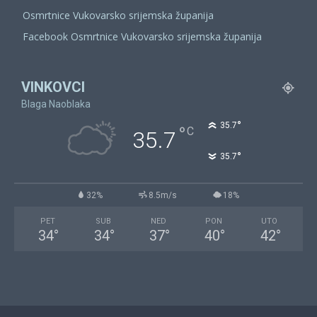
Osmrtnice Vukovarsko srijemska županija
Facebook Osmrtnice Vukovarsko srijemska županija
VINKOVCI
Blaga Naoblaka
°
35.7
°
C
35.7
°
35.7
32%
8.5m/s
18%
PET
SUB
NED
PON
UTO
34
°
34
°
37
°
40
°
42
°