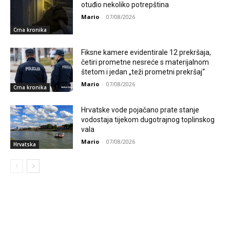
otuđio nekoliko potrepština
Mario
-
07/08/2026
Crna kronika
Fiksne kamere evidentirale 12 prekršaja,
četiri prometne nesreće s materijalnom
štetom i jedan „teži prometni prekršaj“
Mario
-
07/08/2026
Crna kronika
Hrvatske vode pojačano prate stanje
vodostaja tijekom dugotrajnog toplinskog
vala
Mario
-
07/08/2026
Hrvatska