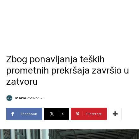
Zbog ponavljanja teških
prometnih prekršaja završio u
zatvoru
Mario
25/02/2025
Facebook
X
Pinterest