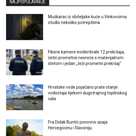
NAJPOPULARNIJE
Muškarac iz obiteljske kuće u Vinkovcima
otuđio nekoliko potrepština
Fiksne kamere evidentirale 12 prekršaja,
četiri prometne nesreće s materijalnom
štetom i jedan „teži prometni prekršaj“
Hrvatske vode pojačano prate stanje
vodostaja tijekom dugotrajnog toplinskog
vala
Fra Didak Buntić ponovno spaja
Hercegovinu i Slavoniju