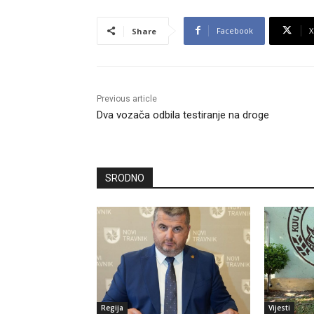
Facebook
X
Share
Previous article
Dva vozača odbila testiranje na droge
SRODNO
Regija
Vijesti