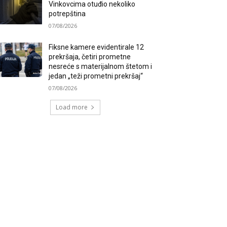
Vinkovcima otuđio nekoliko
potrepština
07/08/2026
Fiksne kamere evidentirale 12
prekršaja, četiri prometne
nesreće s materijalnom štetom i
jedan „teži prometni prekršaj“
07/08/2026
Load more