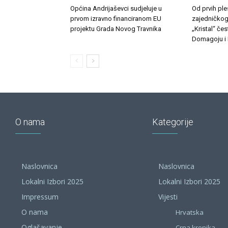
Općina Andrijaševci sudjeluje u
Od prvih pl
prvom izravno financiranom EU
zajedničkog
projektu Grada Novog Travnika
„Kristal“ če
Domagoju i 
O nama
Kategorije
Naslovnica
Naslovnica
Lokalni Izbori 2025
Lokalni Izbori 2025
Impressum
Vijesti
O nama
Hrvatska
Oglašavanje
Crna kronika