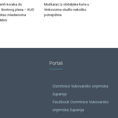
esnih koraka do
Muškarac iz obiteljske kuće u
 životnog plesa – KUD
Vinkovcima otuđio nekoliko
stitao mladencima
potrepština
Mirni
Portali
Osmrtnice Vukovarsko srijemska
županija
Facebook Osmrtnice Vukovarsko
srijemska županija