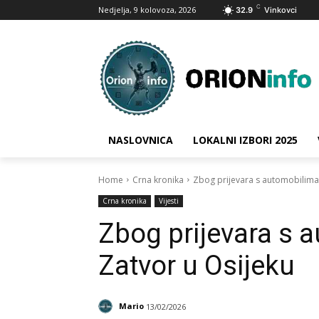
C
Nedjelja, 9 kolovoza, 2026
32.9
Vinkovci
NASLOVNICA
LOKALNI IZBORI 2025
Home
Crna kronika
Zbog prijevara s automobilima
Crna kronika
Vijesti
Zbog prijevara s 
Zatvor u Osijeku
Mario
13/02/2026