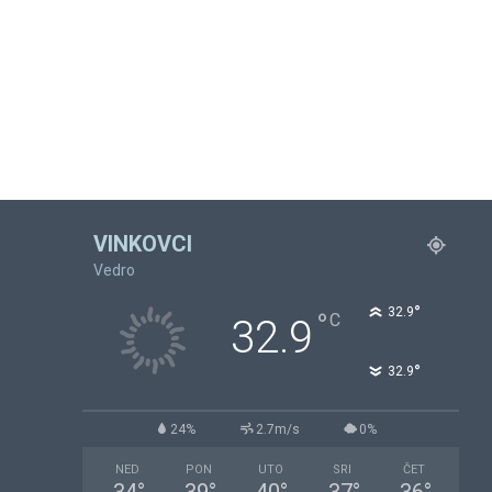
VINKOVCI
Vedro
°
32.9
°
C
32.9
°
32.9
24%
2.7m/s
0%
NED
PON
UTO
SRI
ČET
34
°
39
°
40
°
37
°
36
°