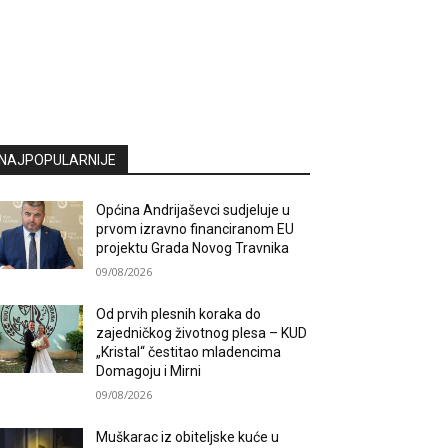
NAJPOPULARNIJE
Općina Andrijaševci sudjeluje u
prvom izravno financiranom EU
projektu Grada Novog Travnika
09/08/2026
Od prvih plesnih koraka do
zajedničkog životnog plesa – KUD
„Kristal“ čestitao mladencima
Domagoju i Mirni
09/08/2026
Muškarac iz obiteljske kuće u