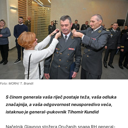
Foto: MORH/ T. Brandt
S činom generala vaša riječ postaje teža, vaša odluka
značajnija, a vaša odgovornost neusporedivo veća,
istaknuo je general-pukovnik Tihomir Kundid
Načelnik Glavnog stožera Oružanih snaga RH general-