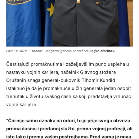
Foto: MORH/ T. Brandt – brigadni general topništva
Željko Marinov.
Čestitajući promaknutima i zaželjevši im puno uspjeha u
nastavku vojnih karijera, načelnik Glavnog stožera
Oružanih snaga general-pukovnik Tihomir Kundid
istaknuo je da je promaknuće u čin generala jedan osobit
trenutak u životu svakog časnika koji predstavlja vrhunac
vojne karijere.
“Čin nije samo oznaka na odori, to je prije svega obveza
prema časnoj i predanoj službi, prema vojnoj profesiji, ali
isto tako i prema vašim postrojbama. Pred vama je nova