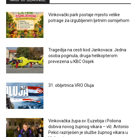
Vinkovački park postaje mjesto velike
potrage za izgubljenim ljetnim osmijehom
Tragedija na cesti kod Jankovaca: Jedna
osoba poginula, druga helikopterom
prevezena u KBC Osijek
31. obljetnica VRO Oluja
Vinkovačka župa sv. Euzebija i Poliona
dobiva novog župnog vikara – vlč. Antonio
Pekić razriješen je službe župnog vikara u