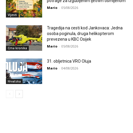
potrage za izgubljenim ljetnim osmijehom
Mario
-
05/08/2026
Vijesti
Tragedija na cesti kod Jankovaca: Jedna
osoba poginula, druga helikopterom
prevezena u KBC Osijek
Mario
-
05/08/2026
Crna kronika
31. obljetnica VRO Oluja
Mario
-
04/08/2026
Hrvatska