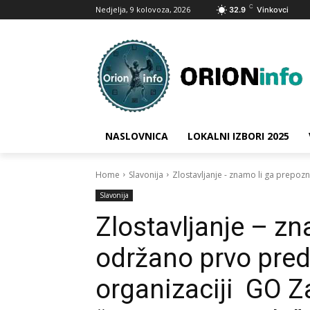
C
Nedjelja, 9 kolovoza, 2026
32.9
Vinkovci
NASLOVNICA
LOKALNI IZBORI 2025
Home
Slavonija
Zlostavljanje - znamo li ga prepoz
Slavonija
Zlostavljanje – zn
održano prvo pre
organizaciji GO Z