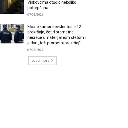
Vinkovcima otuđio nekoliko
potrepština
07/08/2026
Fiksne kamere evidentirale 12
prekršaja, četiri prometne
nesreće s materijalnom štetom i
jedan „teži prometni prekršaj“
07/08/2026
Load more