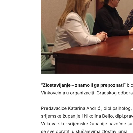
“Zlostavljanje – znamo li ga prepoznati”
bio
Vinkovcima u organizaciji Gradskog odbora 
Predavačice Katarina Andrić , dipl.psiholo
srijemske županije i Nikolina Beljo, dipl.pra
Vukovarsko-srijemske županije nazočne su u
se sve obratiti u slučajevima zlostavljanja.