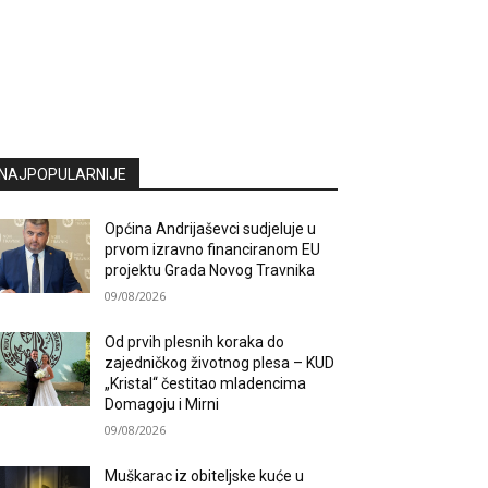
NAJPOPULARNIJE
Općina Andrijaševci sudjeluje u
prvom izravno financiranom EU
projektu Grada Novog Travnika
09/08/2026
Od prvih plesnih koraka do
zajedničkog životnog plesa – KUD
„Kristal“ čestitao mladencima
Domagoju i Mirni
09/08/2026
Muškarac iz obiteljske kuće u