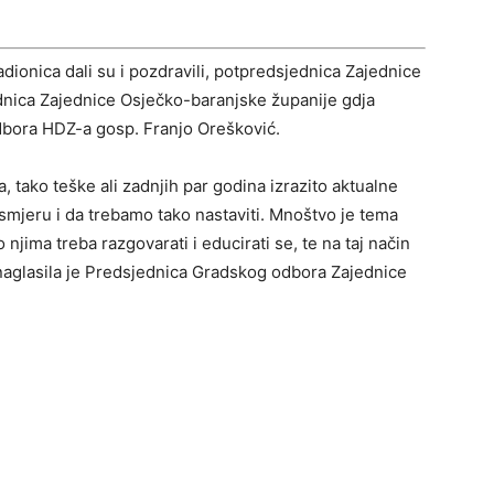
adionica dali su i pozdravili, potpredsjednica Zajednice
ednica Zajednice Osječko-baranjske županije gdja
dbora HDZ-a gosp. Franjo Orešković.
, tako teške ali zadnjih par godina izrazito aktualne
mjeru i da trebamo tako nastaviti. Mnoštvo je tema
jima treba razgovarati i educirati se, te na taj način
” naglasila je Predsjednica Gradskog odbora Zajednice