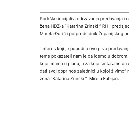
Podršku inicijativi održavanja predavanja i r
žena HDZ-a “Katarina Zrinski ” RH i predsj
Marela Đurić i potpredsjdnik Županijskog o
“Interes koji je pobudilo ovo prvo predavanja
teme pokazatelj nam je da idemo u dobrom s
koje imamo u planu, a za koje smtaramo da o n
dati svoj doprinos zajednici u kojoj živimo
žena “Katarina Zrinski ” Mirela Fabijan.