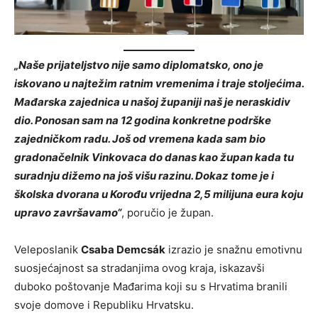
„Naše prijateljstvo nije samo diplomatsko, ono je
iskovano u najtežim ratnim vremenima i traje stoljećima.
Mađarska zajednica u našoj županiji naš je neraskidiv
dio. Ponosan sam na 12 godina konkretne podrške
zajedničkom radu. Još od vremena kada sam bio
gradonačelnik Vinkovaca do danas kao župan kada tu
suradnju dižemo na još višu razinu. Dokaz tome je i
školska dvorana u Korođu vrijedna 2,5 milijuna eura koju
upravo završavamo“
, poručio je župan.
Veleposlanik
Csaba Demcsák
izrazio je snažnu emotivnu
suosjećajnost sa stradanjima ovog kraja, iskazavši
duboko poštovanje Mađarima koji su s Hrvatima branili
svoje domove i Republiku Hrvatsku.