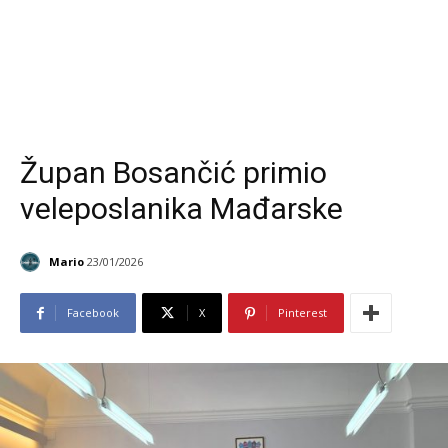
Župan Bosančić primio
veleposlanika Mađarske
Mario
23/01/2026
Facebook
X
Pinterest