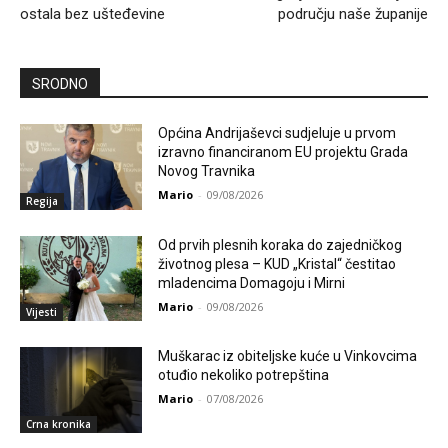
ostala bez ušteđevine
području naše županije
SRODNO
Općina Andrijaševci sudjeluje u prvom
izravno financiranom EU projektu Grada
Novog Travnika
Mario
-
09/08/2026
Regija
Od prvih plesnih koraka do zajedničkog
životnog plesa – KUD „Kristal“ čestitao
mladencima Domagoju i Mirni
Mario
-
09/08/2026
Vijesti
Muškarac iz obiteljske kuće u Vinkovcima
otuđio nekoliko potrepština
Mario
-
07/08/2026
Crna kronika