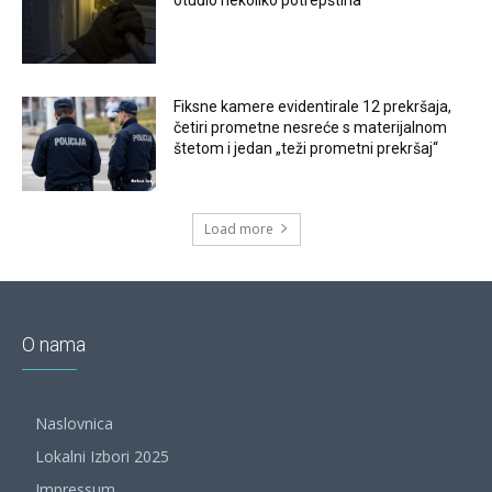
otuđio nekoliko potrepština
Fiksne kamere evidentirale 12 prekršaja,
četiri prometne nesreće s materijalnom
štetom i jedan „teži prometni prekršaj“
Load more
O nama
Naslovnica
Lokalni Izbori 2025
Impressum