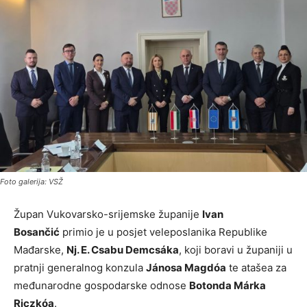
Foto galerija: VSŽ
Župan Vukovarsko-srijemske županije
Ivan
Bosančić
primio je u posjet veleposlanika Republike
Mađarske,
Nj. E. Csabu Demcsáka
, koji boravi u županiji u
pratnji generalnog konzula
Jánosa Magdóa
te atašea za
međunarodne gospodarske odnose
Botonda Márka
Riczkóa
.