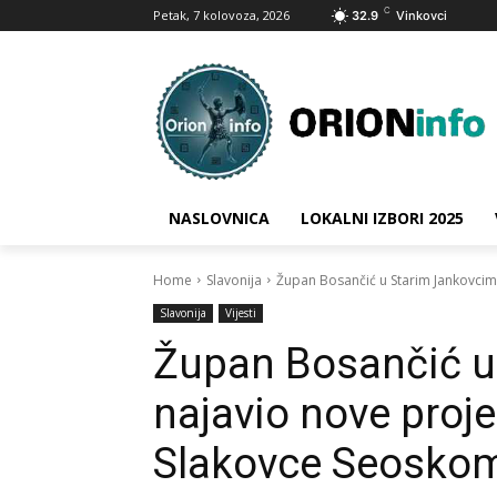
C
Petak, 7 kolovoza, 2026
32.9
Vinkovci
NASLOVNICA
LOKALNI IZBORI 2025
Home
Slavonija
Župan Bosančić u Starim Jankovcima
Slavonija
Vijesti
Župan Bosančić u
najavio nove proje
Slakovce Seoskom