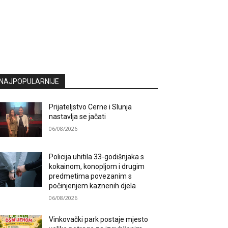
NAJPOPULARNIJE
Prijateljstvo Cerne i Slunja
nastavlja se jačati
06/08/2026
Policija uhitila 33-godišnjaka s
kokainom, konopljom i drugim
predmetima povezanim s
počinjenjem kaznenih djela
06/08/2026
Vinkovački park postaje mjesto