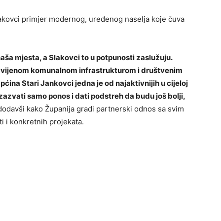
lakovci primjer modernog, uređenog naselja koje čuva
naša mjesta, a Slakovci to u potpunosti zaslužuju.
azvijenom komunalnom infrastrukturom i društvenim
pćina Stari Jankovci jedna je od najaktivnijih u cijeloj
zazvati samo ponos i dati podstreh da budu još bolji,
dodavši kako Županija gradi partnerski odnos sa svim
i i konkretnih projekata.