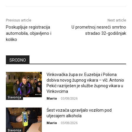
Previous article
Next article
Poskupljuje registracija
U prometnoj nesreći smrtno
automobila, objavljeno i
stradao 32-godišnjak
koliko
SRODNO
Vinkovačka župa sv. Euzebija i Poliona
dobiva novog župnog vikara – vlč. Antonio
Pekić razriješen je službe župnog vikara u
Vinkovcima
Slavonija
Mario
-
03/08/2026
Šest vozača upravljalo vozilom pod
utjecajem alkohola
Mario
-
03/08/2026
Slavonija