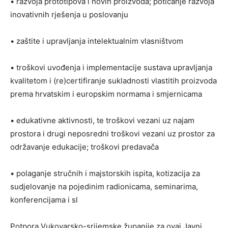
• razvoja prototipova i novih proizvoda; poticanje razvoja
inovativnih rješenja u poslovanju
• zaštite i upravljanja intelektualnim vlasništvom
• troškovi uvođenja i implementacije sustava upravljanja
kvalitetom i (re)certifiranje sukladnosti vlastitih proizvoda
prema hrvatskim i europskim normama i smjernicama
• edukativne aktivnosti, te troškovi vezani uz najam
prostora i drugi neposredni troškovi vezani uz prostor za
održavanje edukacije; troškovi predavača
• polaganje stručnih i majstorskih ispita, kotizacija za
sudjelovanje na pojedinim radionicama, seminarima,
konferencijama i sl
Potpora Vukovarsko-srijemske županije za ovaj Javni