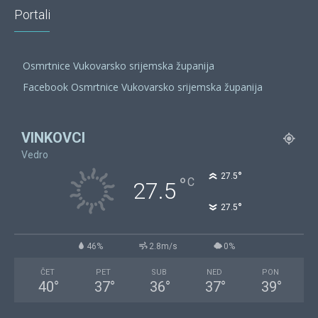
Portali
Osmrtnice Vukovarsko srijemska županija
Facebook Osmrtnice Vukovarsko srijemska županija
VINKOVCI
Vedro
°
27.5
°
C
27.5
°
27.5
46%
2.8m/s
0%
ČET
PET
SUB
NED
PON
40
°
37
°
36
°
37
°
39
°