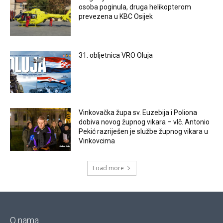
osoba poginula, druga helikopterom
prevezena u KBC Osijek
31. obljetnica VRO Oluja
Vinkovačka župa sv. Euzebija i Poliona
dobiva novog župnog vikara – vlč. Antonio
Pekić razriješen je službe župnog vikara u
Vinkovcima
Load more
O nama