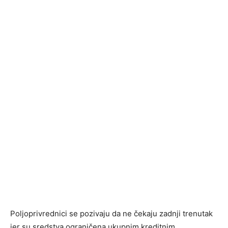
Poljoprivrednici se pozivaju da ne čekaju zadnji trenutak
jer su sredstva ograničena ukupnim kreditnim