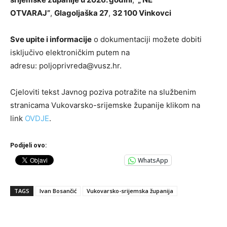
OTVARAJ”
,
Glagoljaška 27
,
32 100 Vinkovci
Sve upite i informacije
o dokumentaciji možete dobiti
isključivo elektroničkim putem na
adresu:
poljoprivreda@vusz.hr
.
Cjeloviti tekst Javnog poziva potražite na službenim
stranicama Vukovarsko-srijemske županije klikom na
link
OVDJE
.
Podijeli ovo:
WhatsApp
TAGS
Ivan Bosančić
Vukovarsko-srijemska županija