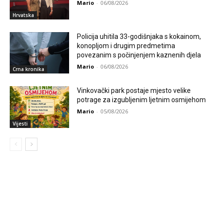
Mario
-
06/08/2026
Hrvatska
Policija uhitila 33-godišnjaka s kokainom,
konopljom i drugim predmetima
povezanim s počinjenjem kaznenih djela
Mario
-
06/08/2026
Crna kronika
Vinkovački park postaje mjesto velike
potrage za izgubljenim ljetnim osmijehom
Mario
-
05/08/2026
Vijesti