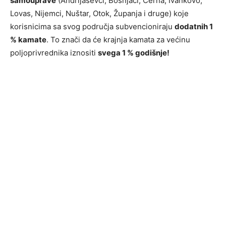
samouprave
(Andrijaševci, Bošnjaci, Cerna, Ivankovo,
Lovas, Nijemci, Nuštar, Otok, Županja i druge) koje
korisnicima sa svog područja subvencioniraju
dodatnih 1
% kamate
. To znači da će krajnja kamata za većinu
poljoprivrednika iznositi
svega 1 % godišnje!