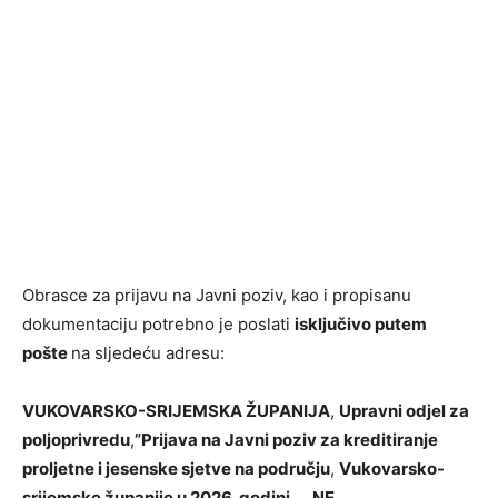
Obrasce za prijavu na Javni poziv, kao i propisanu
dokumentaciju potrebno je poslati
isključivo putem
pošte
na sljedeću adresu:
VUKOVARSKO-SRIJEMSKA ŽUPANIJA
,
Upravni odjel za
poljoprivredu
,
”Prijava na Javni poziv za kreditiranje
proljetne i jesenske sjetve na području
,
Vukovarsko-
srijemske županije u 2026. godini
,
„ NE