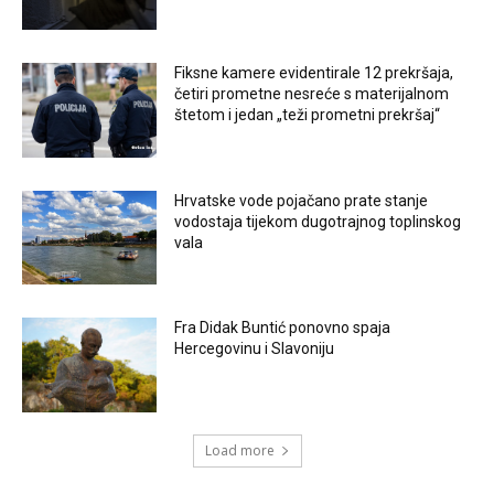
Fiksne kamere evidentirale 12 prekršaja,
četiri prometne nesreće s materijalnom
štetom i jedan „teži prometni prekršaj“
Hrvatske vode pojačano prate stanje
vodostaja tijekom dugotrajnog toplinskog
vala
Fra Didak Buntić ponovno spaja
Hercegovinu i Slavoniju
Load more