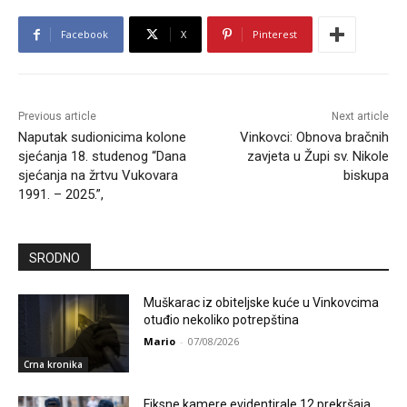
Facebook
X
Pinterest
Previous article
Next article
Naputak sudionicima kolone
Vinkovci: Obnova bračnih
sjećanja 18. studenog “Dana
zavjeta u Župi sv. Nikole
sjećanja na žrtvu Vukovara
biskupa
1991. – 2025.”,
SRODNO
Muškarac iz obiteljske kuće u Vinkovcima
otuđio nekoliko potrepština
Mario
-
07/08/2026
Crna kronika
Fiksne kamere evidentirale 12 prekršaja,