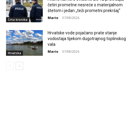
četiri prometne nesreće s materijalnom
štetom i jedan „teži prometni prekršaj“
Mario
-
07/08/2026
Crna kronika
Hrvatske vode pojačano prate stanje
vodostaja tijekom dugotrajnog toplinskog
vala
Mario
-
07/08/2026
Hrvatska