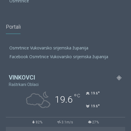
Osmrtnice
Portali
Osmrtnice Vukovarsko srijemska županija
Facebook Osmrtnice Vukovarsko srijemska županija
VINKOVCI
Raštrkani Oblaci
°
19.6
°
C
19.6
°
19.6
82%
3.1m/s
27%