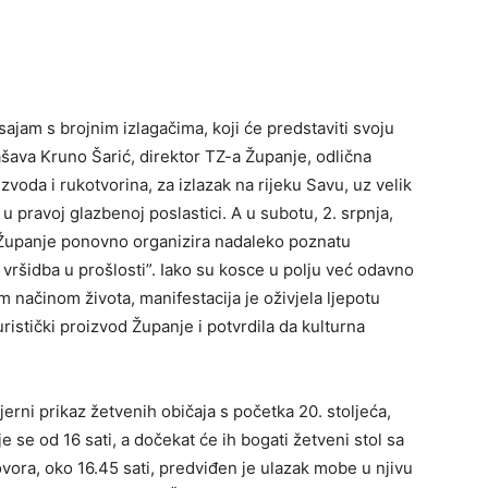
sajam s brojnim izlagačima, koji će predstaviti svoju
ašava Kruno Šarić, direktor TZ-a Županje, odlična
voda i rukotvorina, za izlazak na rijeku Savu, uz velik
 u pravoj glazbenoj poslastici. A u subotu, 2. srpnja,
Županje ponovno organizira nadaleko poznatu
 vršidba u prošlosti”. Iako su kosce u polju već odavno
m načinom života, manifestacija je oživjela ljepotu
uristički proizvod Županje i potvrdila da kulturna
erni prikaz žetvenih običaja s početka 20. stoljeća,
 se od 16 sati, a dočekat će ih bogati žetveni stol sa
ora, oko 16.45 sati, predviđen je ulazak mobe u njivu