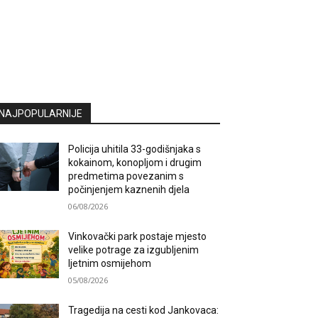
NAJPOPULARNIJE
Policija uhitila 33-godišnjaka s
kokainom, konopljom i drugim
predmetima povezanim s
počinjenjem kaznenih djela
06/08/2026
Vinkovački park postaje mjesto
velike potrage za izgubljenim
ljetnim osmijehom
05/08/2026
Tragedija na cesti kod Jankovaca: