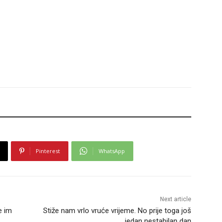
Pinterest
WhatsApp
Next article
e im
Stiže nam vrlo vruće vrijeme. No prije toga još
jedan nestabilan dan