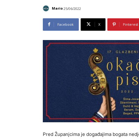
Mario
25/06/2022
Facebook
X
Pinterest
Pred Županjcima je događajima bogata nedjelja