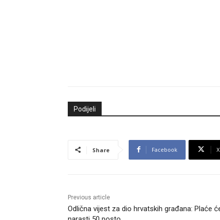
Podijeli
Facebook
X
Share
Previous article
Odlična vijest za dio hrvatskih građana: Plaće ć
narasti 50 posto