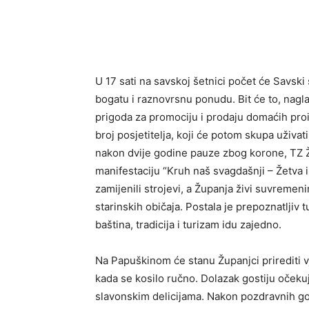
U 17 sati na savskoj šetnici počet će Savski 
bogatu i raznovrsnu ponudu. Bit će to, nagl
prigoda za promociju i prodaju domaćih proiz
broj posjetitelja, koji će potom skupa uživati
nakon dvije godine pauze zbog korone, TZ 
manifestaciju “Kruh naš svagdašnji – Žetva i
zamijenili strojevi, a Županja živi suvremeni
starinskih običaja. Postala je prepoznatljiv t
baština, tradicija i turizam idu zajedno.
Na Papuškinom će stanu Županjci prirediti vj
kada se kosilo ručno. Dolazak gostiju očekuje
slavonskim delicijama. Nakon pozdravnih gov