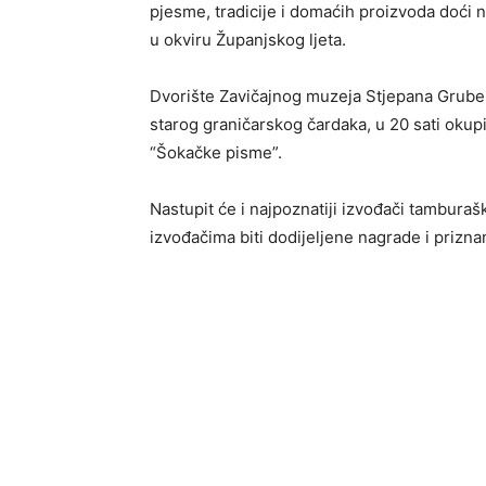
pjesme, tradicije i domaćih proizvoda doći 
u okviru Županjskog ljeta.
Dvorište Zavičajnog muzeja Stjepana Grub
starog graničarskog čardaka, u 20 sati okupit
“Šokačke pisme”.
Nastupit će i najpoznatiji izvođači tamburaš
izvođačima biti dodijeljene nagrade i prizna