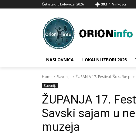
C
Četvrtak, 6 kolovoza, 2026
39.1
Vinkovci
NASLOVNICA
LOKALNI IZBORI 2025
Home
Slavonija
ŽUPANJA 17. Festival “Šokačke pisme
Slavonija
ŽUPANJA 17. Festi
Savski sajam u ne
muzeja