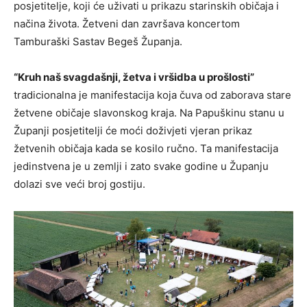
posjetitelje, koji će uživati u prikazu starinskih običaja i
načina života. Žetveni dan završava koncertom
Tamburaški Sastav Begeš Županja.
“Kruh naš svagdašnji, žetva i vršidba u prošlosti”
tradicionalna je manifestacija koja čuva od zaborava stare
žetvene običaje slavonskog kraja. Na Papuškinu stanu u
Županji posjetitelji će moći doživjeti vjeran prikaz
žetvenih običaja kada se kosilo ručno. Ta manifestacija
jedinstvena je u zemlji i zato svake godine u Županju
dolazi sve veći broj gostiju.