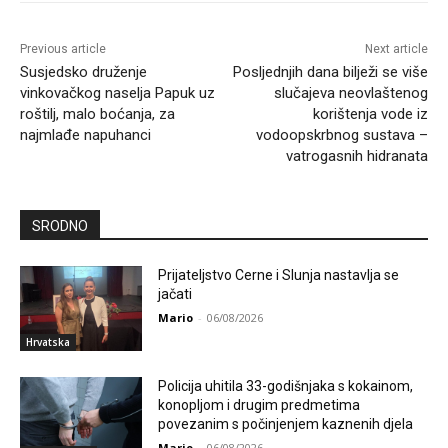
Previous article
Next article
Susjedsko druženje
Posljednjih dana bilježi se više
vinkovačkog naselja Papuk uz
slučajeva neovlaštenog
roštilj, malo boćanja, za
korištenja vode iz
najmlađe napuhanci
vodoopskrbnog sustava –
vatrogasnih hidranata
SRODNO
Prijateljstvo Cerne i Slunja nastavlja se
jačati
Mario
-
06/08/2026
Hrvatska
Policija uhitila 33-godišnjaka s kokainom,
konopljom i drugim predmetima
povezanim s počinjenjem kaznenih djela
Mario
-
06/08/2026