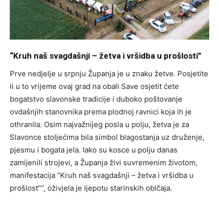
“Kruh naš svagdašnji – žetva i vršidba u prošlosti”
Prve nedjelje u srpnju Županja je u znaku žetve. Posjetite
li u to vrijeme ovaj grad na obali Save osjetit ćete
bogatstvo slavonske tradicije i duboko poštovanje
ovdašnjih stanovnika prema plodnoj ravnici koja ih je
othranila. Osim najvažnijeg posla u polju, žetva je za
Slavonce stoljećima bila simbol blagostanja uz druženje,
pjesmu i bogata jela. Iako su kosce u polju danas
zamijenili strojevi, a Županja živi suvremenim životom,
manifestacija “Kruh naš svagdašnji – žetva i vršidba u
prošlost”“, oživjela je ljepotu starinskih običaja.