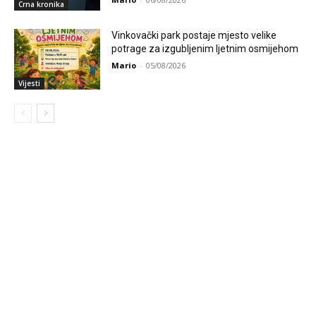
Crna kronika
Vinkovački park postaje mjesto velike
potrage za izgubljenim ljetnim osmijehom
Mario
-
05/08/2026
Vijesti