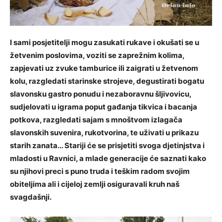
I sami posjetitelji mogu zasukati rukave i okušati se u
žetvenim poslovima, voziti se zaprežnim kolima,
zapjevati uz zvuke tamburice ili zaigrati u žetvenom
kolu, razgledati starinske strojeve, degustirati bogatu
slavonsku gastro ponudu i nezaboravnu šljivovicu,
sudjelovati u igrama poput gađanja tikvica i bacanja
potkova, razgledati sajam s mnoštvom izlagača
slavonskih suvenira, rukotvorina, te uživati u prikazu
starih zanata… Stariji će se prisjetiti svoga djetinjstva i
mladosti u Ravnici, a mlade generacije će saznati kako
su njihovi preci s puno truda i teškim radom svojim
obiteljima ali i cijeloj zemlji osiguravali kruh naš
svagdašnji.