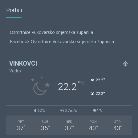
Portali
Osmrtnice Vukovarsko srijemska županija
Facebook Osmrtnice Vukovarsko srijemska županija
VINKOVCI
Vedro
°
22.2
°
C
22.2
°
22.2
62%
0.7m/s
1%
PET
SUB
NED
PON
UTO
37
°
35
°
37
°
40
°
43
°