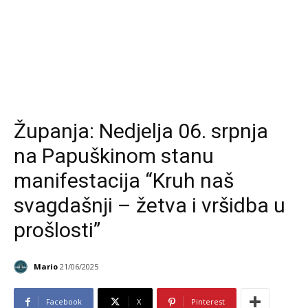
Županja: Nedjelja 06. srpnja
na Papuškinom stanu
manifestacija “Kruh naš
svagdašnji – žetva i vršidba u
prošlosti”
Mario
21/06/2025
Facebook
X
Pinterest