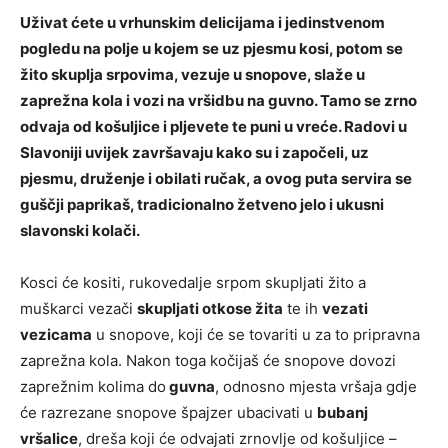
Uživat ćete u vrhunskim delicijama i jedinstvenom
pogledu na polje u kojem se uz pjesmu kosi, potom se
žito skuplja srpovima, vezuje u snopove, slaže u
zaprežna kola i vozi na vršidbu na guvno. Tamo se zrno
odvaja od košuljice i pljevete te puni u vreće. Radovi u
Slavoniji uvijek završavaju kako su i započeli, uz
pjesmu, druženje i obilati ručak, a ovog puta servira se
guščji paprikaš, tradicionalno žetveno jelo i ukusni
slavonski kolači.
Kosci će kositi, rukovedalje srpom skupljati žito a
muškarci vezači
skupljati otkose žita
te ih
vezati
vezicama
u snopove, koji će se tovariti u za to pripravna
zaprežna kola. Nakon toga kočijaš će snopove dovozi
zaprežnim kolima do
guvna
, odnosno mjesta vršaja gdje
će razrezane snopove špajzer ubacivati u
bubanj
vršalice
, dreša koji će odvajati zrnovlje od košuljice –