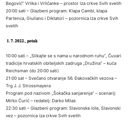
Begović” Vrlika i Vrličanke – prostor iza crkve Svih svetih
20:00 sati – Glazbeni program: Klapa Cambi, klapa
Partenca, Giuliano i Diktatori – pozornica iza crkve Svih
svetih
𝟏. 𝟕. 𝟐𝟎𝟐𝟐., 𝐩𝐞𝐭𝐚𝐤
10:00 sati – „Slikajte se s nama u narodnom ruhu”, Čuvari
tradicije hrvatskih obiteljskih zadruga „Družina” – kuća
Reichsman (do 20:00 sati)
21:00 sat – Svečano otvaranje 56. Đakovačkih vezova –
Trg J. J. Strossmayera
Program pod nazivom „Šokačka sanjarenja” – scenarij:
Mirko Ćurić – redatelj: Darko Milas
22:30 sati – Glazbeni program: Slavonske lole, Slavonski
vez – pozornica iza crkve Svih svetih