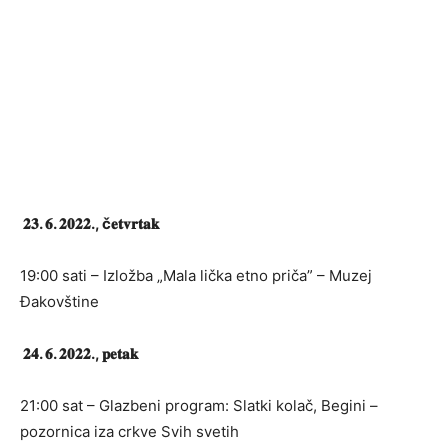
𝟐𝟑. 𝟔. 𝟐𝟎𝟐𝟐., č𝐞𝐭𝐯𝐫𝐭𝐚𝐤
19:00 sati – Izložba „Mala lička etno priča” – Muzej
Đakovštine
𝟐𝟒. 𝟔. 𝟐𝟎𝟐𝟐., 𝐩𝐞𝐭𝐚𝐤
21:00 sat – Glazbeni program: Slatki kolač, Begini –
pozornica iza crkve Svih svetih