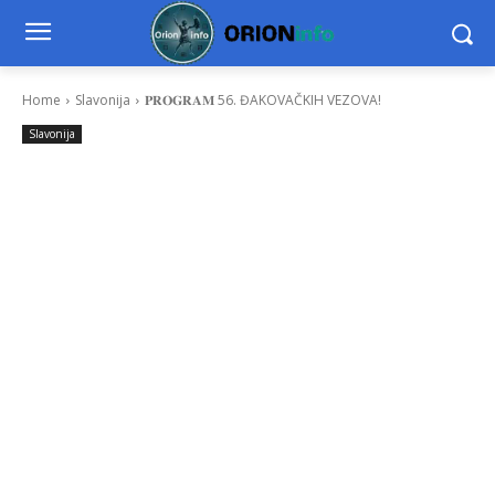
Home
Slavonija
𝐏𝐑𝐎𝐆𝐑𝐀𝐌 56. ĐAKOVAČKIH VEZOVA!
Slavonija