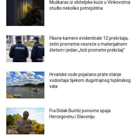
Muškarac iz obiteljske kuće u Vinkovcima
otuđio nekoliko potrepština
Fiksne kamere evidentirale 12 prekršaja,
četiri prometne nesreće s materijalnom
štetom i jedan „teži prometni prekršaj“
Hrvatske vode pojačano prate stanje
vodostaja tijekom dugotrajnog toplinskog
vala
Fra Didak Buntić ponovno spaja
Hercegovinu i Slavoniju