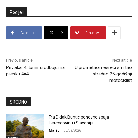
Podijeli
Facebook
X
Pinterest
Previous article
Next article
Privlaka: 4. turnir u odbojci na
U prometnoj nesreći smrtno
pijesku 4×4
stradao 25-godišnji
motociklist
SRODNO
Fra Didak Buntić ponovno spaja
Hercegovinu i Slavoniju
Mario
-
07/08/2026