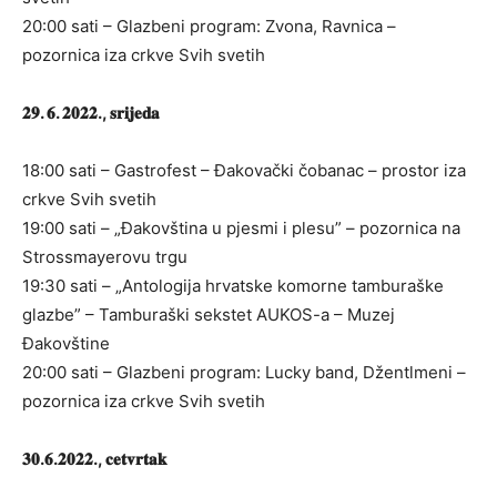
20:00 sati – Glazbeni program: Zvona, Ravnica –
pozornica iza crkve Svih svetih
𝟐𝟗. 𝟔. 𝟐𝟎𝟐𝟐., 𝐬𝐫𝐢𝐣𝐞𝐝𝐚
18:00 sati – Gastrofest – Đakovački čobanac – prostor iza
crkve Svih svetih
19:00 sati – „Đakovština u pjesmi i plesu” – pozornica na
Strossmayerovu trgu
19:30 sati – „Antologija hrvatske komorne tamburaške
glazbe” – Tamburaški sekstet AUKOS-a – Muzej
Đakovštine
20:00 sati – Glazbeni program: Lucky band, Džentlmeni –
pozornica iza crkve Svih svetih
𝟑𝟎.𝟔.𝟐𝟎𝟐𝟐., 𝐜𝐞𝐭𝐯𝐫𝐭𝐚𝐤