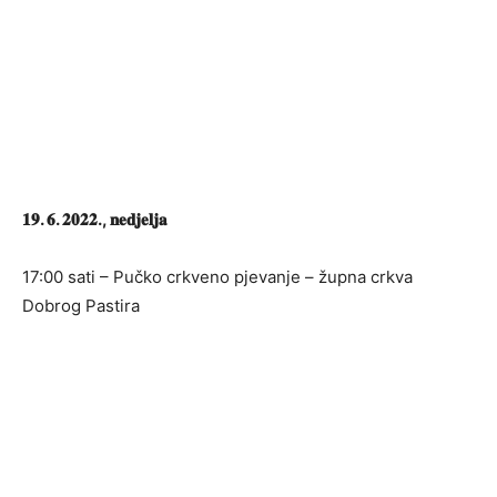
𝟏𝟗. 𝟔. 𝟐𝟎𝟐𝟐., 𝐧𝐞𝐝𝐣𝐞𝐥𝐣𝐚
17:00 sati – Pučko crkveno pjevanje – župna crkva
Dobrog Pastira