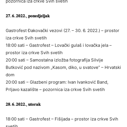
pozornica iza crkve Svih svetih
𝟐𝟕. 𝟔. 𝟐𝟎𝟐𝟐., 𝐩𝐨𝐧𝐞𝐝𝐣𝐞𝐥𝐣𝐚𝐤
Gastrofest Đakovački vezovi (27. – 30. 6. 2022.) – prostor
iza crkve Svih svetih
18:00 sati – Gastrofest – Lovački gulaš i lovačka jela –
prostor iza crkve Svih svetih
20:00 sati – Samostalna izložba fotografija Silvije
Butković pod nazivom „Kasom, diko, u svatove” – Hrvatski
dom
20:00 sati – Glazbeni program: Ivan Ivanković Band,
Prljavo kazalište – pozornica iza crkve Svih svetih
𝟐𝟖. 𝟔. 𝟐𝟎𝟐𝟐., 𝐮𝐭𝐨𝐫𝐚𝐤
18:00 sati – Gastrofest – Fišijada – prostor iza crkve Svih
svetih