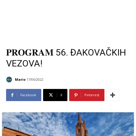
𝐏𝐑𝐎𝐆𝐑𝐀𝐌 56. ĐAKOVAČKIH
VEZOVA!
Mario
17/06/2022
Facebook
X
Pinterest