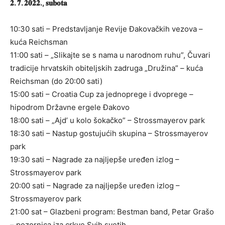
𝟐. 𝟕. 𝟐𝟎𝟐𝟐., 𝐬𝐮𝐛𝐨𝐭𝐚
10:30 sati – Predstavljanje Revije Đakovačkih vezova –
kuća Reichsman
11:00 sati – „Slikajte se s nama u narodnom ruhu”, Čuvari
tradicije hrvatskih obiteljskih zadruga „Družina” – kuća
Reichsman (do 20:00 sati)
15:00 sati – Croatia Cup za jednoprege i dvoprege –
hipodrom Državne ergele Đakovo
18:00 sati – „Ajd’ u kolo šokačko” – Strossmayerov park
18:30 sati – Nastup gostujućih skupina – Strossmayerov
park
19:30 sati – Nagrade za najljepše uređen izlog –
Strossmayerov park
20:00 sati – Nagrade za najljepše uređen izlog –
Strossmayerov park
21:00 sat – Glazbeni program: Bestman band, Petar Grašo
– pozornica iza crkve Svih svetih