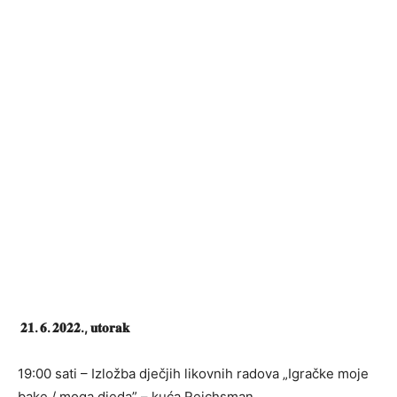
𝟐𝟏. 𝟔. 𝟐𝟎𝟐𝟐., 𝐮𝐭𝐨𝐫𝐚𝐤
19:00 sati – Izložba dječjih likovnih radova „Igračke moje
bake / moga djeda” – kuća Reichsman