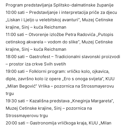
Program predstavljanja Splitsko-dalmatinske županije
10:00 sati – Predstavljanje i interpretacija priče za djecu
„Liskan i Ljeljo u velebitskoj avanturi”, Muzej Cetinske
krajine, Sinj – kuća Reichsman
11:00 sati – Otvorenje izložbe Petra Radovića „Putopis
cetinskog akvarela – vodom do slike”, Muzej Cetinske
krajine, Sinj – kuća Reichsman
18:00 sati – Gastrofest – Tradicionalni slavonski proizvodi
– prostor iza crkve Svih svetih
19:00 sati – Folklorni program: vrličko kolo, ojkavica,
diple, završno kolo iz opere „Ero s onoga svijeta”, KUU
„Milan Begović” Vrlika – pozornica na Strossmayerovu
trgu
19:30 sati – Kazališna predstava „Kneginja Margareta”,
Muzej Cetinske krajine, Sinj – pozornica na
Strossmayerovu trgu
20:00 sati – Gastronomija vrličkoga kraja, KUU „Milan