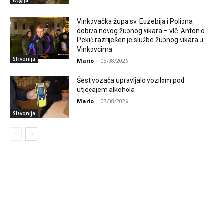
Regija
Vinkovačka župa sv. Euzebija i Poliona
dobiva novog župnog vikara – vlč. Antonio
Pekić razriješen je službe župnog vikara u
Vinkovcima
Slavonija
Mario
-
03/08/2026
Šest vozača upravljalo vozilom pod
utjecajem alkohola
Mario
-
03/08/2026
Slavonija