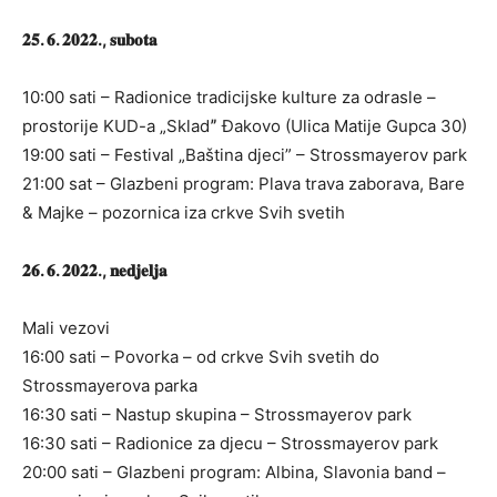
𝟐𝟓. 𝟔. 𝟐𝟎𝟐𝟐., 𝐬𝐮𝐛𝐨𝐭𝐚
10:00 sati – Radionice tradicijske kulture za odrasle –
prostorije KUD-a „Skladˮ Đakovo (Ulica Matije Gupca 30)
19:00 sati – Festival „Baština djeci” – Strossmayerov park
21:00 sat – Glazbeni program: Plava trava zaborava, Bare
& Majke – pozornica iza crkve Svih svetih
𝟐𝟔. 𝟔. 𝟐𝟎𝟐𝟐., 𝐧𝐞𝐝𝐣𝐞𝐥𝐣𝐚
Mali vezovi
16:00 sati – Povorka – od crkve Svih svetih do
Strossmayerova parka
16:30 sati – Nastup skupina – Strossmayerov park
16:30 sati – Radionice za djecu – Strossmayerov park
20:00 sati – Glazbeni program: Albina, Slavonia band –