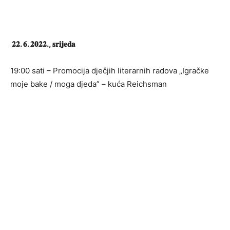
𝟐𝟐. 𝟔. 𝟐𝟎𝟐𝟐., 𝐬𝐫𝐢𝐣𝐞𝐝𝐚
19:00 sati – Promocija dječjih literarnih radova „Igračke
moje bake / moga djeda” – kuća Reichsman