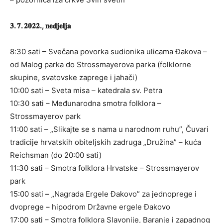
𝟑. 𝟕. 𝟐𝟎𝟐𝟐., 𝐧𝐞𝐝𝐣𝐞𝐥𝐣𝐚
8:30 sati – Svečana povorka sudionika ulicama Đakova –
od Malog parka do Strossmayerova parka (folklorne
skupine, svatovske zaprege i jahači)
10:00 sati – Sveta misa – katedrala sv. Petra
10:30 sati – Međunarodna smotra folklora –
Strossmayerov park
11:00 sati – „Slikajte se s nama u narodnom ruhu”, Čuvari
tradicije hrvatskih obiteljskih zadruga „Družina” – kuća
Reichsman (do 20:00 sati)
11:30 sati – Smotra folklora Hrvatske – Strossmayerov
park
15:00 sati – „Nagrada Ergele Đakovo” za jednoprege i
dvoprege – hipodrom Državne ergele Đakovo
17:00 sati – Smotra folklora Slavonije, Baranje i zapadnog