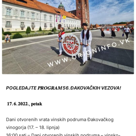
POGLEDAJTE 𝐏𝐑𝐎𝐆𝐑𝐀𝐌 56. ĐAKOVAČKIH VEZOVA!
𝟏𝟕. 𝟔. 𝟐𝟎𝟐𝟐., 𝐩𝐞𝐭𝐚𝐤
Dani otvorenih vrata vinskih podruma Đakovačkog
vinogorja (17. – 18. lipnja)
16:00 sati – Dani otvorenih vinskih podruma – vinsko-