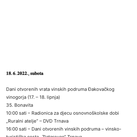
𝟏𝟖. 𝟔. 𝟐𝟎𝟐𝟐., 𝐬𝐮𝐛𝐨𝐭𝐚
Dani otvorenih vrata vinskih podruma Đakovačkog
vinogorja (17. – 18. lipnja)
35. Bonavita
10:00 sati – Radionica za djecu osnovnoškolske dobi
„Ruralni atelje” – DVD Trnava
16:00 sati – Dani otvorenih vinskih podruma – vinsko-
turistička cesta „Zlatarevac” Trnava