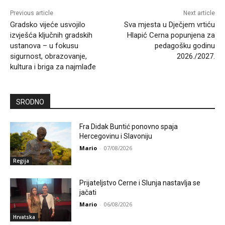
Previous article
Next article
Gradsko vijeće usvojilo
Sva mjesta u Dječjem vrtiću
izvješća ključnih gradskih
Hlapić Cerna popunjena za
ustanova – u fokusu
pedagošku godinu
sigurnost, obrazovanje,
2026./2027.
kultura i briga za najmlađe
SRODNO
Fra Didak Buntić ponovno spaja
Hercegovinu i Slavoniju
Mario
-
07/08/2026
Regija
Prijateljstvo Cerne i Slunja nastavlja se
jačati
Mario
-
06/08/2026
Hrvatska