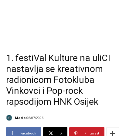
1. festiVal Kulture na uliCI
nastavlja se kreativnom
radionicom Fotokluba
Vinkovci i Pop-rock
rapsodijom HNK Osijek
Mario
06/07/2026
Facebook
X
Pinterest