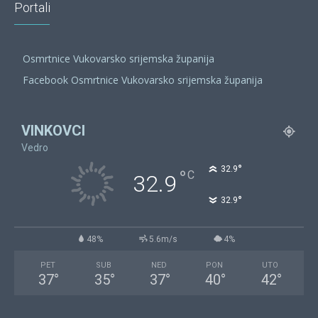
Portali
Osmrtnice Vukovarsko srijemska županija
Facebook Osmrtnice Vukovarsko srijemska županija
VINKOVCI
Vedro
°
32.9
°
C
32.9
°
32.9
48%
5.6m/s
4%
PET
SUB
NED
PON
UTO
37
°
35
°
37
°
40
°
42
°