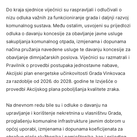
Do kraja sjednice vijećnici su raspravljali i odlučivali o
nizu odluka važnih za funkcioniranje grada i daljnji razvoj
komunalnog sustava. Među ostalim, usvojeni su prijedlozi
odluka o davanju koncesije za obavljanje javne usluge
sakupljanja komunalnog otpada, izmjenama i dopunama
načina pružanja navedene usluge te davanju koncesije za
obavljanje dimnjačarskih poslova. Vijećnici su razmatrali i
Pravilnik o provedbi postupaka jednostavne nabave,
Akcijski plan energetske učinkovitosti Grada Vinkovaca
za razdoblje od 2026. do 2028. godine te Izvješće o
provedbi Akcijskog plana poboljšanja kvalitete zraka.
Na dnevnom redu bile su i odluke o davanju na
upravljanje i korištenje nekretnina u vlasništvu Grada,
proglašenju komunalne infrastrukture javnim dobrom u
općoj uporabi, izmjenama i dopunama koeficijenata za
obračun plaća službenika i namještenika, kao i prijedlog