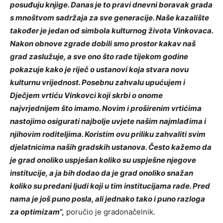
posuđuju knjige. Danas je to pravi dnevni boravak grada
s mnoštvom sadržaja za sve generacije. Naše kazalište
također je jedan od simbola kulturnog života Vinkovaca.
Nakon obnove zgrade dobili smo prostor kakav naš
grad zaslužuje, a sve ono što rade tijekom godine
pokazuje kako je riječ o ustanovi koja stvara novu
kulturnu vrijednost. Posebnu zahvalu upućujem i
Dječjem vrtiću Vinkovci koji skrbi o onome
najvrjednijem što imamo. Novim i proširenim vrtićima
nastojimo osigurati najbolje uvjete našim najmlađima i
njihovim roditeljima. Koristim ovu priliku zahvaliti svim
djelatnicima naših gradskih ustanova. Često kažemo da
je grad onoliko uspješan koliko su uspješne njegove
institucije, a ja bih dodao da je grad onoliko snažan
koliko su predani ljudi koji u tim institucijama rade. Pred
nama je još puno posla, ali jednako tako i puno razloga
za optimizam
”,
poručio je gradonačelnik.