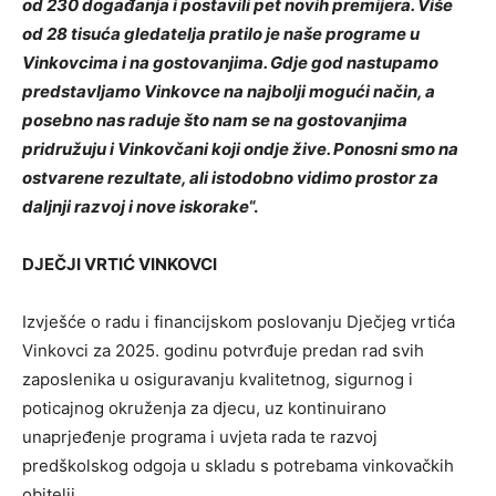
od 230 događanja i postavili pet novih premijera. Više
od 28 tisuća gledatelja pratilo je naše programe u
Vinkovcima i na gostovanjima. Gdje god nastupamo
predstavljamo Vinkovce na najbolji mogući način, a
posebno nas raduje što nam se na gostovanjima
pridružuju i Vinkovčani koji ondje žive. Ponosni smo na
ostvarene rezultate, ali istodobno vidimo prostor za
daljnji razvoj i nove iskorake
“.
DJEČJI VRTIĆ VINKOVCI
Izvješće o radu i financijskom poslovanju Dječjeg vrtića
Vinkovci za 2025. godinu potvrđuje predan rad svih
zaposlenika u osiguravanju kvalitetnog, sigurnog i
poticajnog okruženja za djecu, uz kontinuirano
unaprjeđenje programa i uvjeta rada te razvoj
predškolskog odgoja u skladu s potrebama vinkovačkih
obitelji.