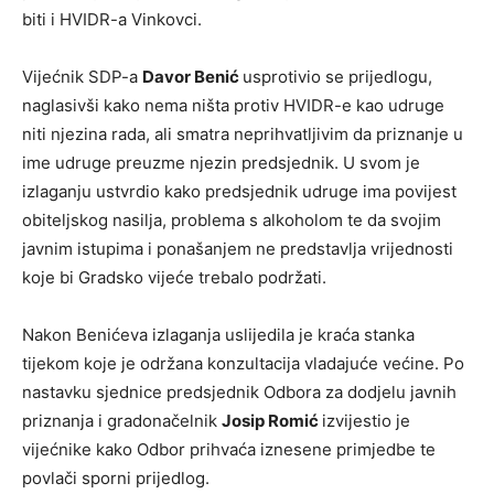
biti i HVIDR-a Vinkovci.
Vijećnik SDP-a
Davor Benić
usprotivio se prijedlogu,
naglasivši kako nema ništa protiv HVIDR-e kao udruge
niti njezina rada, ali smatra neprihvatljivim da priznanje u
ime udruge preuzme njezin predsjednik. U svom je
izlaganju ustvrdio kako predsjednik udruge ima povijest
obiteljskog nasilja, problema s alkoholom te da svojim
javnim istupima i ponašanjem ne predstavlja vrijednosti
koje bi Gradsko vijeće trebalo podržati.
Nakon Benićeva izlaganja uslijedila je kraća stanka
tijekom koje je održana konzultacija vladajuće većine. Po
nastavku sjednice predsjednik Odbora za dodjelu javnih
priznanja i gradonačelnik
Josip Romić
izvijestio je
vijećnike kako Odbor prihvaća iznesene primjedbe te
povlači sporni prijedlog.