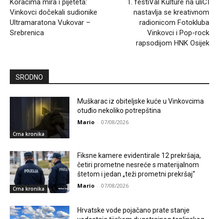
Koracima mira i pijeteta:
1. festiVal Kulture na uliCI
Vinkovci dočekali sudionike
nastavlja se kreativnom
Ultramaratona Vukovar –
radionicom Fotokluba
Srebrenica
Vinkovci i Pop-rock
rapsodijom HNK Osijek
SRODNO
Muškarac iz obiteljske kuće u Vinkovcima
otuđio nekoliko potrepština
Mario
-
07/08/2026
Crna kronika
Fiksne kamere evidentirale 12 prekršaja,
četiri prometne nesreće s materijalnom
štetom i jedan „teži prometni prekršaj“
Mario
-
07/08/2026
Crna kronika
Hrvatske vode pojačano prate stanje