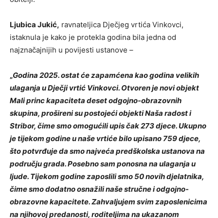
Ljubica Jukić,
ravnateljica Dječjeg vrtića Vinkovci,
istaknula je kako je protekla godina bila jedna od
najznačajnijih u povijesti ustanove –
„
Godina 2025. ostat će zapamćena kao godina velikih
ulaganja u Dječji vrtić Vinkovci. Otvoren je novi objekt
Mali princ kapaciteta deset odgojno-obrazovnih
skupina, prošireni su postojeći objekti Naša radost i
Stribor, čime smo omogućili upis čak 273 djece. Ukupno
je tijekom godine u naše vrtiće bilo upisano 759 djece,
što potvrđuje da smo najveća predškolska ustanova na
području grada. Posebno sam ponosna na ulaganja u
ljude. Tijekom godine zaposlili smo 50 novih djelatnika,
čime smo dodatno osnažili naše stručne i odgojno-
obrazovne kapacitete. Zahvaljujem svim zaposlenicima
na njihovoj predanosti, roditeljima na ukazanom