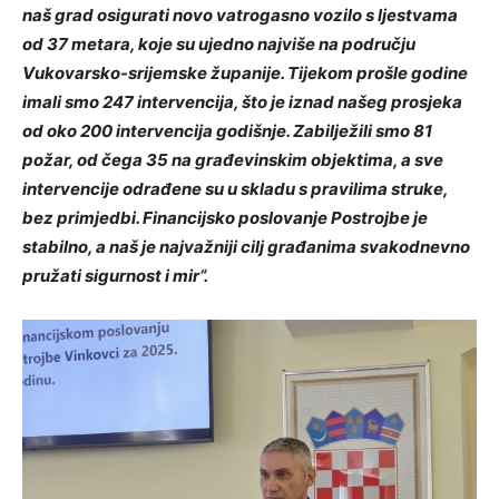
naš grad osigurati novo vatrogasno vozilo s ljestvama
od 37 metara, koje su ujedno najviše na području
Vukovarsko-srijemske županije. Tijekom prošle godine
imali smo 247 intervencija, što je iznad našeg prosjeka
od oko 200 intervencija godišnje. Zabilježili smo 81
požar, od čega 35 na građevinskim objektima, a sve
intervencije odrađene su u skladu s pravilima struke,
bez primjedbi. Financijsko poslovanje Postrojbe je
stabilno, a naš je najvažniji cilj građanima svakodnevno
pružati sigurnost i mir“.