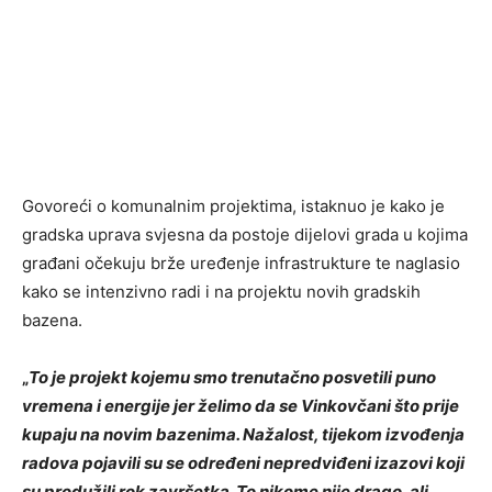
Govoreći o komunalnim projektima, istaknuo je kako je
gradska uprava svjesna da postoje dijelovi grada u kojima
građani očekuju brže uređenje infrastrukture te naglasio
kako se intenzivno radi i na projektu novih gradskih
bazena.
„
To je projekt kojemu smo trenutačno posvetili puno
vremena i energije jer želimo da se Vinkovčani što prije
kupaju na novim bazenima. Nažalost, tijekom izvođenja
radova pojavili su se određeni nepredviđeni izazovi koji
su produžili rok završetka. To nikome nije drago, ali