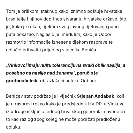
Tom je prilikom istaknuo kako iznimno poštuje hrvatske
branitelje i njihov doprinos stvaranju hrvatske države, što
je, kako je rekao, tijekom svog javnog djelovanja puno
puta pokazao. Naglasio je, međutim, kako je Odbor
razmotrio informacije iznesene tijekom rasprave te
odlučio prihvatiti prijedlog vijećnika Benića.
„
Vinkovci imaju nultu toleranciju na svaki oblik nasilja, a
posebno na nasilje nad ženama
”, poručio je
gradonačelnik,
obrazlažući odluku Odbora.
Benićev stav podržao je i vijećnik
Stjepan Andabak
, koji
je u raspravi rekao kako je predsjednik HVIDR-e Vinkovci
iz udruge isključio jednog hrvatskog generala, navodeći i
to kao razlog zbog kojeg ne može podržati predloženu
odluku.