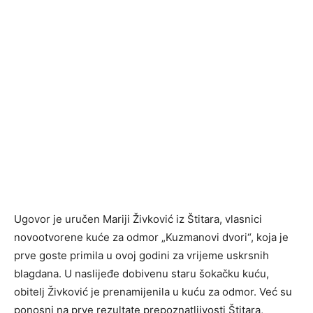
Ugovor je uručen Mariji Živković iz Štitara, vlasnici
novootvorene kuće za odmor „Kuzmanovi dvori“, koja je
prve goste primila u ovoj godini za vrijeme uskrsnih
blagdana. U naslijeđe dobivenu staru šokačku kuću,
obitelj Živković je prenamijenila u kuću za odmor. Već su
ponosni na prve rezultate prepoznatljivosti Štitara,