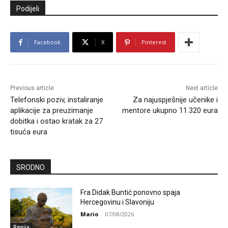
Podijeli
Facebook
X
Pinterest
Previous article
Next article
Telefonski poziv, instaliranje
Za najuspješnije učenike i
aplikacije za preuzimanje
mentore ukupno 11.320 eura
dobitka i ostao kratak za 27
tisuća eura
SRODNO
Fra Didak Buntić ponovno spaja
Hercegovinu i Slavoniju
Mario
-
07/08/2026
Regija