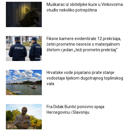
Muškarac iz obiteljske kuće u Vinkovcima
otuđio nekoliko potrepština
Fiksne kamere evidentirale 12 prekršaja,
četiri prometne nesreće s materijalnom
štetom i jedan „teži prometni prekršaj“
Hrvatske vode pojačano prate stanje
vodostaja tijekom dugotrajnog toplinskog
vala
Fra Didak Buntić ponovno spaja
Hercegovinu i Slavoniju