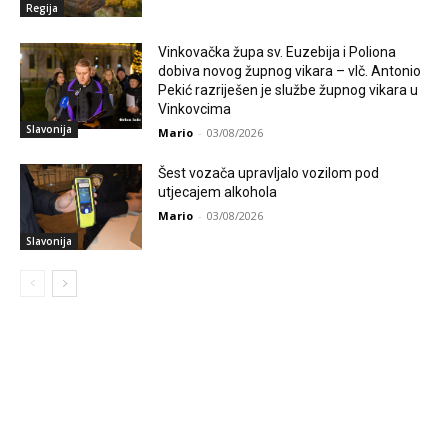
Regija
Vinkovačka župa sv. Euzebija i Poliona
dobiva novog župnog vikara – vlč. Antonio
Pekić razriješen je službe župnog vikara u
Vinkovcima
Slavonija
Mario
-
03/08/2026
Šest vozača upravljalo vozilom pod
utjecajem alkohola
Mario
-
03/08/2026
Slavonija