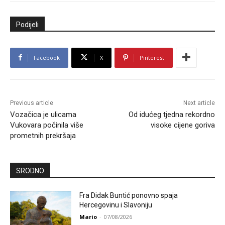
Podijeli
Facebook
X
Pinterest
Previous article
Next article
Vozačica je ulicama
Od idućeg tjedna rekordno
Vukovara počinila više
visoke cijene goriva
prometnih prekršaja
SRODNO
Fra Didak Buntić ponovno spaja
Hercegovinu i Slavoniju
Mario
-
07/08/2026