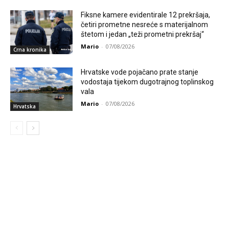
Fiksne kamere evidentirale 12 prekršaja,
četiri prometne nesreće s materijalnom
štetom i jedan „teži prometni prekršaj“
Mario
-
07/08/2026
Crna kronika
Hrvatske vode pojačano prate stanje
vodostaja tijekom dugotrajnog toplinskog
vala
Mario
-
07/08/2026
Hrvatska