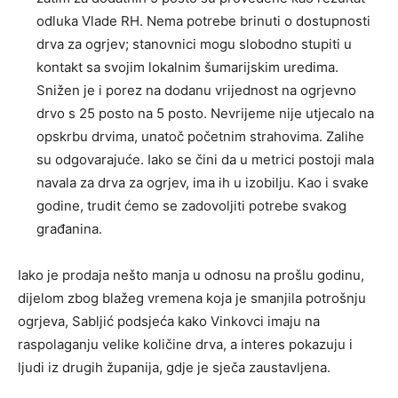
odluka Vlade RH. Nema potrebe brinuti o dostupnosti
drva za ogrjev; stanovnici mogu slobodno stupiti u
kontakt sa svojim lokalnim šumarijskim uredima.
Snižen je i porez na dodanu vrijednost na ogrjevno
drvo s 25 posto na 5 posto. Nevrijeme nije utjecalo na
opskrbu drvima, unatoč početnim strahovima. Zalihe
su odgovarajuće. Iako se čini da u metrici postoji mala
navala za drva za ogrjev, ima ih u izobilju. Kao i svake
godine, trudit ćemo se zadovoljiti potrebe svakog
građanina.
Iako je prodaja nešto manja u odnosu na prošlu godinu,
dijelom zbog blažeg vremena koja je smanjila potrošnju
ogrjeva, Sabljić podsjeća kako Vinkovci imaju na
raspolaganju velike količine drva, a interes pokazuju i
ljudi iz drugih županija, gdje je sječa zaustavljena.