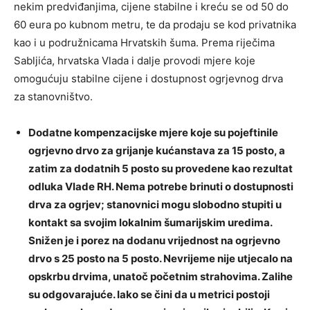
nekim predviđanjima, cijene stabilne i kreću se od 50 do
60 eura po kubnom metru, te da prodaju se kod privatnika
kao i u podružnicama Hrvatskih šuma. Prema riječima
Sabljića, hrvatska Vlada i dalje provodi mjere koje
omogućuju stabilne cijene i dostupnost ogrjevnog drva
za stanovništvo.
Dodatne kompenzacijske mjere koje su pojeftinile
ogrjevno drvo za grijanje kućanstava za 15 posto, a
zatim za dodatnih 5 posto su provedene kao rezultat
odluka Vlade RH. Nema potrebe brinuti o dostupnosti
drva za ogrjev; stanovnici mogu slobodno stupiti u
kontakt sa svojim lokalnim šumarijskim uredima.
Snižen je i porez na dodanu vrijednost na ogrjevno
drvo s 25 posto na 5 posto. Nevrijeme nije utjecalo na
opskrbu drvima, unatoč početnim strahovima. Zalihe
su odgovarajuće. Iako se čini da u metrici postoji