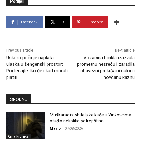
Podijeli
Facebook
X
Pinterest
Previous article
Next article
Uskoro počinje naplata
Vozačica bicikla izazvala
ulaska u šengenski prostor:
prometnu nesreću i zaradila
Pogledajte tko će i kad morati
obavezni prekršajni nalog i
platiti
novčanu kaznu
SRODNO
Muškarac iz obiteljske kuće u Vinkovcima
otuđio nekoliko potrepština
Mario
-
07/08/2026
Crna kronika