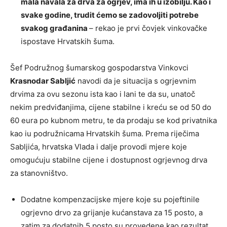
mala navala za drva za ogrjev, ima ih u izobilju. Kao i
svake godine, trudit ćemo se zadovoljiti potrebe
svakog građanina
– rekao je prvi čovjek vinkovačke
ispostave Hrvatskih šuma.
Šef Podružnog šumarskog gospodarstva Vinkovci
Krasnodar Sabljić
navodi da je situacija s ogrjevnim
drvima za ovu sezonu ista kao i lani te da su, unatoč
nekim predviđanjima, cijene stabilne i kreću se od 50 do
60 eura po kubnom metru, te da prodaju se kod privatnika
kao iu podružnicama Hrvatskih šuma. Prema riječima
Sabljića, hrvatska Vlada i dalje provodi mjere koje
omogućuju stabilne cijene i dostupnost ogrjevnog drva
za stanovništvo.
Dodatne kompenzacijske mjere koje su pojeftinile
ogrjevno drvo za grijanje kućanstava za 15 posto, a
zatim za dodatnih 5 posto su provedene kao rezultat