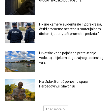
otuđio nekoliko potrepština
Fiksne kamere evidentirale 12 prekršaja,
četiri prometne nesreće s materijalnom
štetom i jedan „teži prometni prekršaj“
Hrvatske vode pojačano prate stanje
vodostaja tijekom dugotrajnog toplinskog
vala
Fra Didak Buntić ponovno spaja
Hercegovinu i Slavoniju
Load more