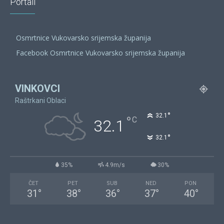
Portali
Osmrtnice Vukovarsko srijemska županija
Facebook Osmrtnice Vukovarsko srijemska županija
VINKOVCI
Raštrkani Oblaci
°
32.1
°
C
32.1
°
32.1
35%
4.9m/s
30%
ČET
PET
SUB
NED
PON
31
°
38
°
36
°
37
°
40
°