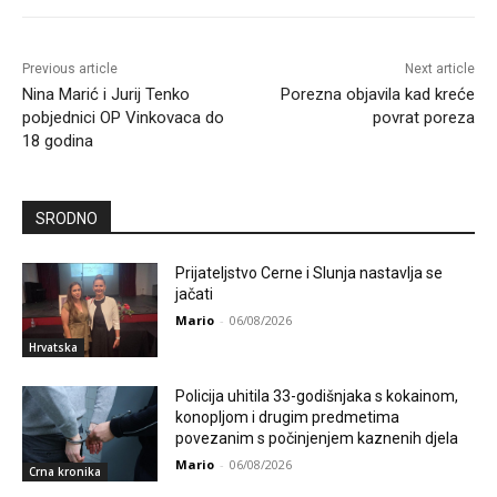
Previous article
Next article
Nina Marić i Jurij Tenko
Porezna objavila kad kreće
pobjednici OP Vinkovaca do
povrat poreza
18 godina
SRODNO
Prijateljstvo Cerne i Slunja nastavlja se
jačati
Mario
-
06/08/2026
Hrvatska
Policija uhitila 33-godišnjaka s kokainom,
konopljom i drugim predmetima
povezanim s počinjenjem kaznenih djela
Mario
-
06/08/2026
Crna kronika