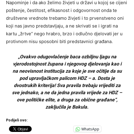
Napominje i da ako želimo živjeti u državi u kojoj se cijeni
poštenje, čestitost, efikasnost i odgovornost onda te
društvene vrednote trebamo živjeti i to prvenstveno oni
koji nas javno predstavljaju, a ne skrivati se i igrati na
kartu „žrtve“ nego hrabro, brzo i odlučno djelovati jer u
protivnom nisu sposobni biti predstavnici građana.
„Ovakvo odugovlačenje baca ozbiljnu ljagu na
vjerodostojnost župana i njegovog djelovanja kao i
na neovisnost institucija za koje je sve očitije da su
pod upravljačkom palicom HDZ – a. Dosta je
dvostrukih kriterija! Sva pravila trebaju vrijediti za
sve jednako, a ne da jedna pravila vrijede za HDZ –
ove političke elite, a druga za obične građane“,
zaključila je Bakula.
Podijeli ovo:
WhatsApp