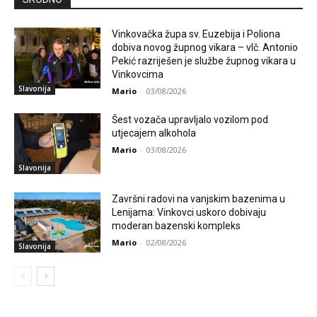
Vinkovačka župa sv. Euzebija i Poliona
dobiva novog župnog vikara – vlč. Antonio
Pekić razriješen je službe župnog vikara u
Vinkovcima
Slavonija
Mario
-
03/08/2026
Šest vozača upravljalo vozilom pod
utjecajem alkohola
Mario
-
03/08/2026
Slavonija
Završni radovi na vanjskim bazenima u
Lenijama: Vinkovci uskoro dobivaju
moderan bazenski kompleks
Mario
-
02/08/2026
Slavonija