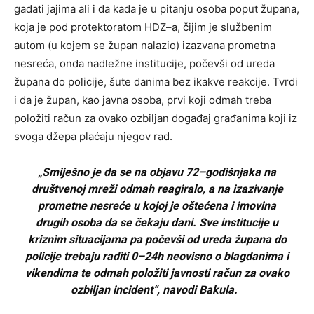
gađati jajima ali i da kada je u pitanju osoba poput župana,
koja je pod protektoratom HDZ–a, čijim je službenim
autom (u kojem se župan nalazio) izazvana prometna
nesreća, onda nadležne institucije, počevši od ureda
župana do policije, šute danima bez ikakve reakcije. Tvrdi
i da je župan, kao javna osoba, prvi koji odmah treba
položiti račun za ovako ozbiljan događaj građanima koji iz
svoga džepa plaćaju njegov rad.
„Smiješno je da se na objavu 72–godišnjaka na
društvenoj mreži odmah reagiralo, a na izazivanje
prometne nesreće u kojoj je oštećena i imovina
drugih osoba da se čekaju dani. Sve institucije u
kriznim situacijama pa počevši od ureda župana do
policije trebaju raditi 0–24h neovisno o blagdanima i
vikendima te odmah položiti javnosti račun za ovako
ozbiljan incident“, navodi Bakula.