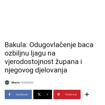
Bakula: Odugovlačenje baca
ozbiljnu ljagu na
vjerodostojnost župana i
njegovog djelovanja
Mario
19/04/2022
Facebook
X
Pinterest