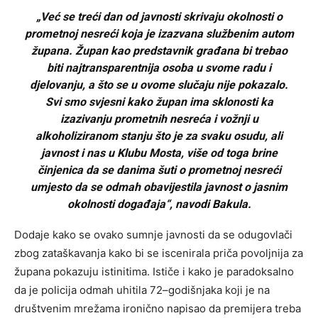
„Već se treći dan od javnosti skrivaju okolnosti o
prometnoj nesreći koja je izazvana službenim autom
župana. Župan kao predstavnik građana bi trebao
biti najtransparentnija osoba u svome radu i
djelovanju, a što se u ovome slučaju nije pokazalo.
Svi smo svjesni kako župan ima sklonosti ka
izazivanju prometnih nesreća i vožnji u
alkoholiziranom stanju što je za svaku osudu, ali
javnost i nas u Klubu Mosta, više od toga brine
činjenica da se danima šuti o prometnoj nesreći
umjesto da se odmah obavijestila javnost o jasnim
okolnosti događaja“, navodi Bakula.
Dodaje kako se ovako sumnje javnosti da se odugovlači
zbog zataškavanja kako bi se iscenirala priča povoljnija za
župana pokazuju istinitima. Ističe i kako je paradoksalno
da je policija odmah uhitila 72–godišnjaka koji je na
društvenim mrežama ironično napisao da premijera treba