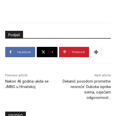
Podijeli
Facebook
X
Pinterest
Previous article
Next article
Nakon 46 godina ukida se
Dekanić povodom prometne
JMBG u Hrvatskoj
nesreće: Duboka isprika
svima, osjećam
odgovornost…
SRODNO