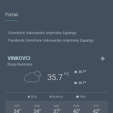
Portali
Osmrtnice Vukovarsko srijemska županija
Facebook Osmrtnice Vukovarsko srijemska županija
VINKOVCI
Blaga Naoblaka
°
35.7
°
C
35.7
°
35.7
32%
8.5m/s
18%
PET
SUB
NED
PON
UTO
34
°
34
°
37
°
40
°
42
°