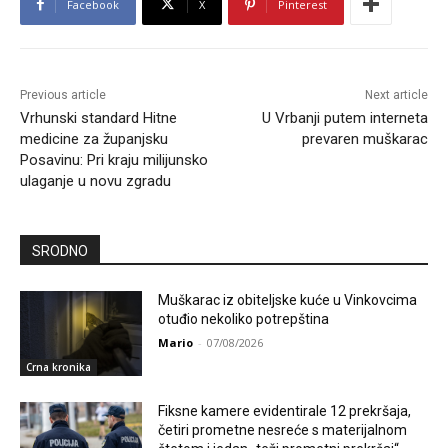
Facebook
X
Pinterest
Previous article
Next article
Vrhunski standard Hitne
U Vrbanji putem interneta
medicine za županjsku
prevaren muškarac
Posavinu: Pri kraju milijunsko
ulaganje u novu zgradu
SRODNO
Muškarac iz obiteljske kuće u Vinkovcima
otuđio nekoliko potrepština
Mario
-
07/08/2026
Crna kronika
Fiksne kamere evidentirale 12 prekršaja,
četiri prometne nesreće s materijalnom