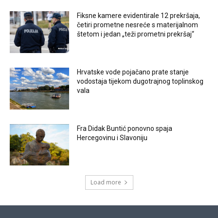
Fiksne kamere evidentirale 12 prekršaja,
četiri prometne nesreće s materijalnom
štetom i jedan „teži prometni prekršaj“
Hrvatske vode pojačano prate stanje
vodostaja tijekom dugotrajnog toplinskog
vala
Fra Didak Buntić ponovno spaja
Hercegovinu i Slavoniju
Load more