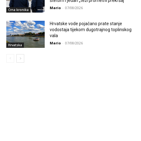
štetom i jedan „teži prometni prekršaj“
Mario
-
07/08/2026
Crna kronika
Hrvatske vode pojačano prate stanje
vodostaja tijekom dugotrajnog toplinskog
vala
Mario
-
07/08/2026
Hrvatska