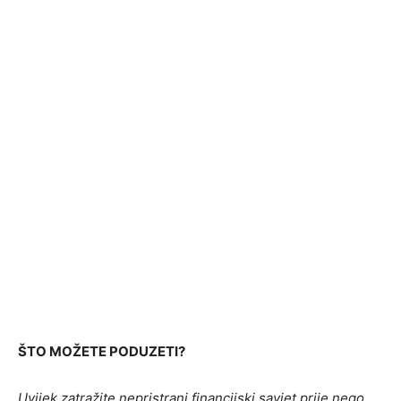
ŠTO MOŽETE PODUZETI?
Uvijek zatražite nepristrani financijski savjet prije nego