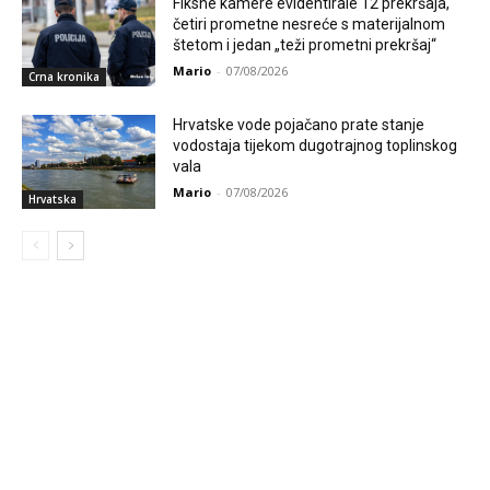
Fiksne kamere evidentirale 12 prekršaja,
četiri prometne nesreće s materijalnom
štetom i jedan „teži prometni prekršaj“
Mario
-
07/08/2026
Crna kronika
Hrvatske vode pojačano prate stanje
vodostaja tijekom dugotrajnog toplinskog
vala
Mario
-
07/08/2026
Hrvatska