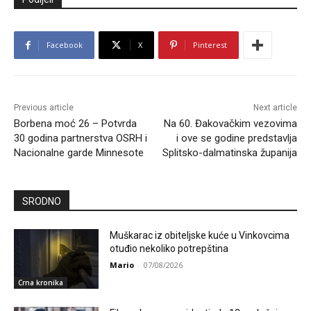
Facebook
X
Pinterest
Previous article
Next article
Borbena moć 26 – Potvrda
Na 60. Đakovačkim vezovima
30 godina partnerstva OSRH i
i ove se godine predstavlja
Nacionalne garde Minnesote
Splitsko-dalmatinska županija
SRODNO
Muškarac iz obiteljske kuće u Vinkovcima
otuđio nekoliko potrepština
Mario
-
07/08/2026
Crna kronika