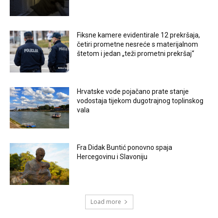
Fiksne kamere evidentirale 12 prekršaja,
četiri prometne nesreće s materijalnom
štetom i jedan „teži prometni prekršaj“
Hrvatske vode pojačano prate stanje
vodostaja tijekom dugotrajnog toplinskog
vala
Fra Didak Buntić ponovno spaja
Hercegovinu i Slavoniju
Load more