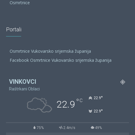
Osmrtnice
Portali
Osmrtnice Vukovarsko srijemska županija
Facebook Osmrtnice Vukovarsko srijemska županija
VINKOVCI
Raštrkani Oblaci
°
22.9
°
C
22.9
°
22.9
75%
2.4m/s
49%