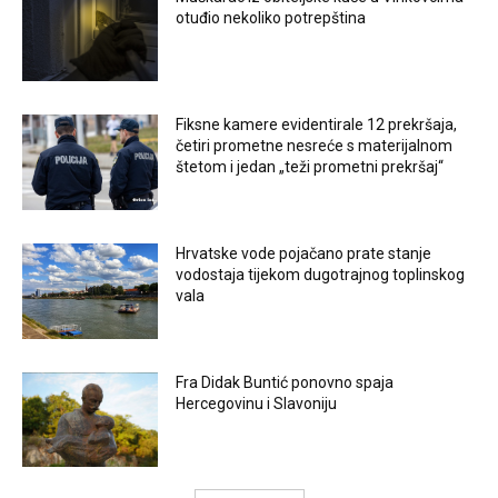
otuđio nekoliko potrepština
Fiksne kamere evidentirale 12 prekršaja,
četiri prometne nesreće s materijalnom
štetom i jedan „teži prometni prekršaj“
Hrvatske vode pojačano prate stanje
vodostaja tijekom dugotrajnog toplinskog
vala
Fra Didak Buntić ponovno spaja
Hercegovinu i Slavoniju