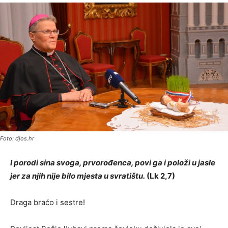
Foto: djos.hr
I porodi sina svoga, prvorođenca, povi ga i položi u jasle
jer za njih nije bilo mjesta u svratištu.
(Lk 2,7)
Draga braćo i sestre!