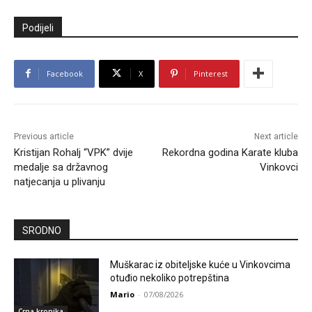
Podijeli
Facebook
X
Pinterest
Previous article
Next article
Kristijan Rohalj “VPK” dvije
Rekordna godina Karate kluba
medalje sa državnog
Vinkovci
natjecanja u plivanju
SRODNO
Muškarac iz obiteljske kuće u Vinkovcima
otuđio nekoliko potrepština
Mario
-
07/08/2026
Crna kronika