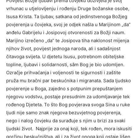
Povijest Božje ljubavi prema čovjeku doživjela je svoj
vrhunac u utjelovljenju i rođenju Druge božanske osobe,
Isusa Krista. Ta ljubav, satkana od jedinstvenoga Božjeg
povjerenja u čovjeka, svoj je odjek našla u Marijinom „da”
anđelu Gabrijelu i Josipovoj otvorenosti za Božji naum.
Marijino izrečeno „da” te Josipova tiha naklonost mijenja
njihov život, povijest jednoga naroda, ali i sadašnjost
čitavoga svijeta. U djetetu Isusu, potrebnom obiteljske
topline, ljubavi i solidarnosti, sâm Bog je bio udomljen.
Ozračje prihvaćanja i voljenosti te sigurnosti i zaštite
pruža mu bračni par beskućnika i migranata. Sada ljudsko
povjerenje u Boga, zajedno s potpunim prepuštanjem
njegovu vodstvu, postaje presudnim za udomljavanje tek
rođenog Djeteta. To što Bog povjerava svoga Sina u ruke
ljudi nije samo znak njegova bezuvjetnog povjerenja,
nego i nalog čovjeku da surađuje s njim u brizi za svaki
ljudski život. Najprije za onaj koji, tek rođen, mora iskusiti
gorčinu beskućništva, ali i za život onoga koji ostaje lišen