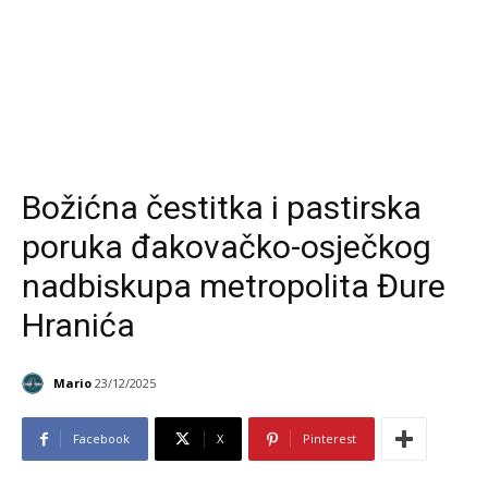
Božićna čestitka i pastirska
poruka đakovačko-osječkog
nadbiskupa metropolita Đure
Hranića
Mario
23/12/2025
Facebook
X
Pinterest