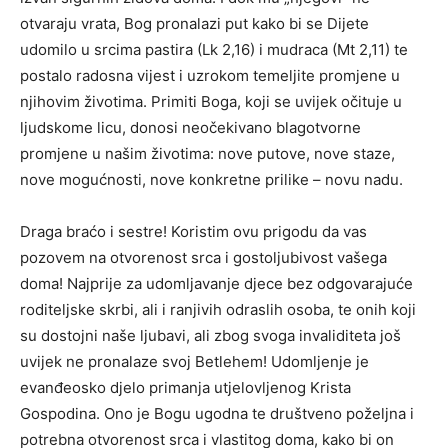
otvaraju vrata, Bog pronalazi put kako bi se Dijete
udomilo u srcima pastira (Lk 2,16) i mudraca (Mt 2,11) te
postalo radosna vijest i uzrokom temeljite promjene u
njihovim životima. Primiti Boga, koji se uvijek očituje u
ljudskome licu, donosi neočekivano blagotvorne
promjene u našim životima: nove putove, nove staze,
nove mogućnosti, nove konkretne prilike – novu nadu.
Draga braćo i sestre! Koristim ovu prigodu da vas
pozovem na otvorenost srca i gostoljubivost vašega
doma! Najprije za udomljavanje djece bez odgovarajuće
roditeljske skrbi, ali i ranjivih odraslih osoba, te onih koji
su dostojni naše ljubavi, ali zbog svoga invaliditeta još
uvijek ne pronalaze svoj Betlehem! Udomljenje je
evanđeosko djelo primanja utjelovljenog Krista
Gospodina. Ono je Bogu ugodna te društveno poželjna i
potrebna otvorenost srca i vlastitog doma, kako bi on