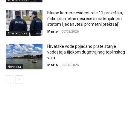
Fiksne kamere evidentirale 12 prekršaja,
četiri prometne nesreće s materijalnom
štetom i jedan „teži prometni prekršaj“
Mario
-
07/08/2026
Crna kronika
Hrvatske vode pojačano prate stanje
vodostaja tijekom dugotrajnog toplinskog
vala
Mario
-
07/08/2026
Hrvatska