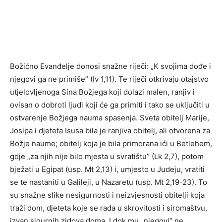
Božićno Evanđelje donosi snažne riječi: „K svojima dođe i
njegovi ga ne primiše” (Iv 1,11). Te riječi otkrivaju otajstvo
utjelovljenoga Sina Božjega koji dolazi malen, ranjiv i
ovisan o dobroti ljudi koji će ga primiti i tako se uključiti u
ostvarenje Božjega nauma spasenja. Sveta obitelj Marije,
Josipa i djeteta Isusa bila je ranjiva obitelj, ali otvorena za
Božje naume; obitelj koja je bila primorana ići u Betlehem,
gdje „za njih nije bilo mjesta u svratištu” (Lk 2,7), potom
bježati u Egipat (usp. Mt 2,13) i, umjesto u Judeju, vratiti
se te nastaniti u Galileji, u Nazaretu (usp. Mt 2,19-23). To
su snažne slike nesigurnosti i neizvjesnosti obitelji koja
traži dom, djeteta koje se rađa u skrovitosti i siromaštvu,
izvan sigurnih zidova doma. I dok mu „njegovi” ne