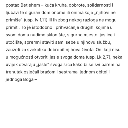
postao Betlehem – kuća kruha, dobrote, solidarnosti i
ljubavi te siguran dom onome ili onima koje „njihovi ne
primiše” (usp. Iv 1,11) ili ih zbog nekog razloga ne mogu
primiti. To je istodobno i prihvaćanje drugih, kojima u
svom domu nudimo sklonište, sigurno mjesto, jaslice i
utočište, spremni staviti sami sebe u njihovu službu,
zauzeti za svekoliku dobrobit njihova života. Oni koji nisu
u mogućnosti otvoriti jasle svoga doma (usp. Lk 2,7), neka
uvijek otvaraju „jasle” svoga srca kako bi se svi barem na
trenutak osjećali braćom i sestrama, jednom obitelji
jednoga Boga!