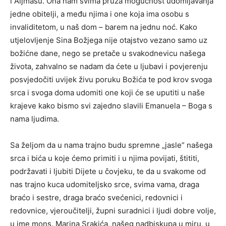
i Aljmašu. Ona nam svima pruža mogućnost udomljavanja
jedne obitelji, a među njima i one koja ima osobu s
invaliditetom, u naš dom – barem na jednu noć. Kako
utjelovljenje Sina Božjega nije otajstvo vezano samo uz
božićne dane, nego se pretače u svakodnevicu našega
života, zahvalno se nadam da ćete u ljubavi i povjerenju
posvjedočiti uvijek živu poruku Božića te pod krov svoga
srca i svoga doma udomiti one koji će se uputiti u naše
krajeve kako bismo svi zajedno slavili Emanuela – Boga s
nama ljudima.
Sa željom da u nama trajno budu spremne „jasle” našega
srca i bića u koje ćemo primiti i u njima povijati, štititi,
podržavati i ljubiti Dijete u čovjeku, te da u svakome od
nas trajno kuca udomiteljsko srce, svima vama, draga
braćo i sestre, draga braćo svećenici, redovnici i
redovnice, vjeroučitelji, župni suradnici i ljudi dobre volje,
u ime mons. Marina Srakića, našeg nadbiskupa u miru, u