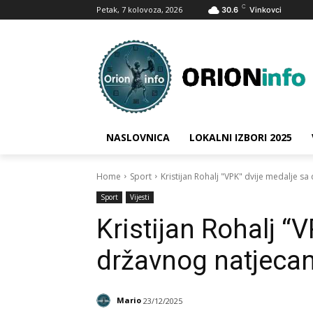
C
Petak, 7 kolovoza, 2026
30.6
Vinkovci
NASLOVNICA
LOKALNI IZBORI 2025
Home
Sport
Kristijan Rohalj "VPK" dvije medalje sa
Sport
Vijesti
Kristijan Rohalj “
državnog natjecan
Mario
23/12/2025