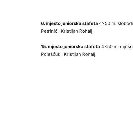
6. mjesto juniorska stafeta
4×50 m. slobodn
Petrinić i Kristijan Rohalj.
15. mjesto juniorska stafeta
4×50 m. mješov
Polešćuk i Kristijan Rohalj.