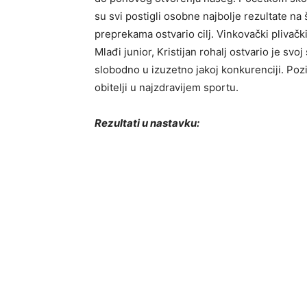
su svi postigli osobne najbolje rezultate n
preprekama ostvario cilj. Vinkovački plivačk
Mlađi junior, Kristijan rohalj ostvario je sv
slobodno u izuzetno jakoj konkurenciji. Poz
obitelji u najzdravijem sportu.
Rezultati u nastavku: