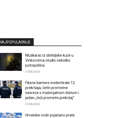
NAJPOPULARNIJE
Muškarac iz obiteljske kuće u
Vinkovcima otuđio nekoliko
potrepština
07/08/2026
Fiksne kamere evidentirale 12
prekršaja, četiri prometne
nesreće s materijalnom štetom i
jedan „teži prometni prekršaj“
07/08/2026
Hrvatske vode pojačano prate