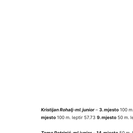
Kristijan Rohalj-ml. junior
–
3. mjesto
100 m.
mjesto
100 m. leptir 57.73
9. mjesto
50 m. l
Tomo Petrinić-ml.junior
–
14. mjesto
50 m. l