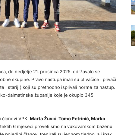
nca, do nedjelje 21. prosinca 2025. održavalo se
obne skupine. Pravo nastupa imali su plivačice i plivači
te i stariji) koji su prethodno isplivali norme za nastup.
tsko-dalmatinske županije koje je okupio 345
su članovi VPK,
Marta Žuvić, Tomo Petrinić, Marko
teklih 6 mjeseci proveli smo na vukovarskom bazenu
pojedini članovi trenirali su jednom tjedno, ali ipak