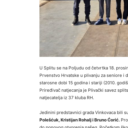
U Splitu se na Poljudu od četvrtka 18. prosi
Prvenstvo Hrvatske u plivanju za seniore i d
starosne dobi 15 godina i stariji (2010. godiš
Priređivač natjecanja je Plivački savez spli
natjecatelja iz 37 kluba RH.
Jedinini predstavnici grada Vinkovaca bili 
Polešćuk, Kristijan Rohalj i Bruno Ćorić.
Pro
do ponovog otvorenja našeg. Početkom škole 