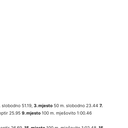
 slobodno 51.19,
3. mjesto
50 m. slobodno 23.44
7.
eptir 25.95
9. mjesto
100 m. mješovito 1:00.46
eptir 26.69,
15. mjesto
100 m. mješovito 1:02.48,
15.