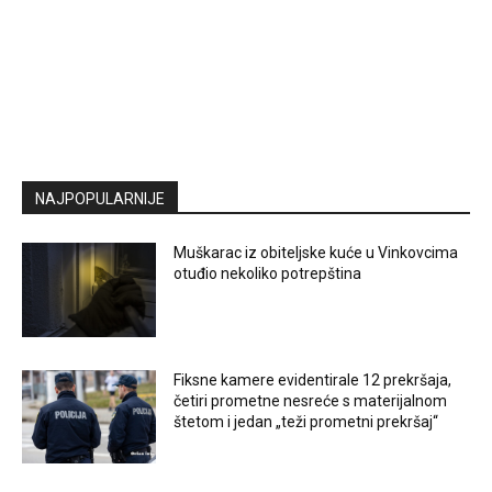
NAJPOPULARNIJE
Muškarac iz obiteljske kuće u Vinkovcima
otuđio nekoliko potrepština
Fiksne kamere evidentirale 12 prekršaja,
četiri prometne nesreće s materijalnom
štetom i jedan „teži prometni prekršaj“