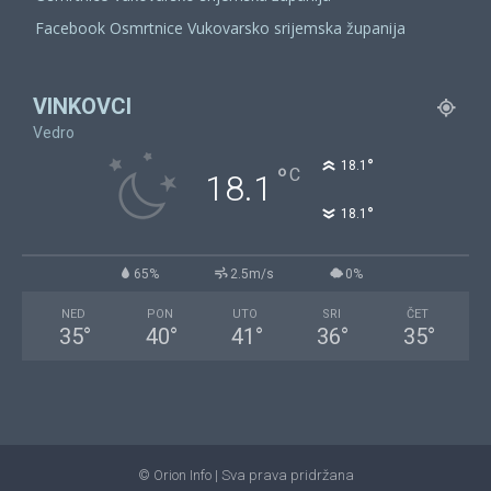
Facebook Osmrtnice Vukovarsko srijemska županija
VINKOVCI
Vedro
°
18.1
°
C
18.1
°
18.1
65%
2.5m/s
0%
NED
PON
UTO
SRI
ČET
35
°
40
°
41
°
36
°
35
°
© Orion Info | Sva prava pridržana