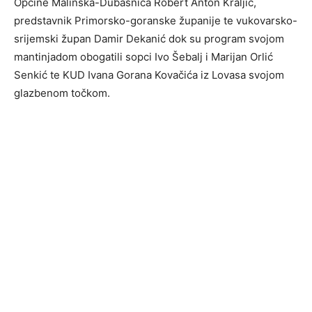
Općine Malinska-Dubašnica Robert Anton Kraljić,
predstavnik Primorsko-goranske županije te vukovarsko-
srijemski župan Damir Dekanić dok su program svojom
mantinjadom obogatili sopci Ivo Šebalj i Marijan Orlić
Senkić te KUD Ivana Gorana Kovačića iz Lovasa svojom
glazbenom točkom.