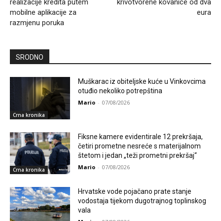
realizacije kredita putem
krivotvorene kovanice od dva
mobilne aplikacije za
eura
razmjenu poruka
SRODNO
Muškarac iz obiteljske kuće u Vinkovcima
otuđio nekoliko potrepština
Mario
-
07/08/2026
Crna kronika
Fiksne kamere evidentirale 12 prekršaja,
četiri prometne nesreće s materijalnom
štetom i jedan „teži prometni prekršaj“
Mario
-
07/08/2026
Crna kronika
Hrvatske vode pojačano prate stanje
vodostaja tijekom dugotrajnog toplinskog
vala