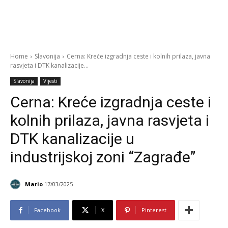
Home
Slavonija
Cerna: Kreće izgradnja ceste i kolnih prilaza, javna
rasvjeta i DTK kanalizacije...
Slavonija
Vijesti
Cerna: Kreće izgradnja ceste i
kolnih prilaza, javna rasvjeta i
DTK kanalizacije u
industrijskoj zoni “Zagrađe”
Mario
17/03/2025
Facebook
X
Pinterest