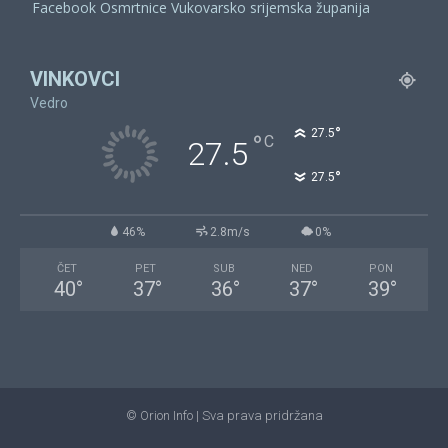
Facebook Osmrtnice Vukovarsko srijemska županija
VINKOVCI
Vedro
°
27.5
°
C
27.5
°
27.5
46%
2.8m/s
0%
ČET
PET
SUB
NED
PON
40
°
37
°
36
°
37
°
39
°
© Orion Info | Sva prava pridržana