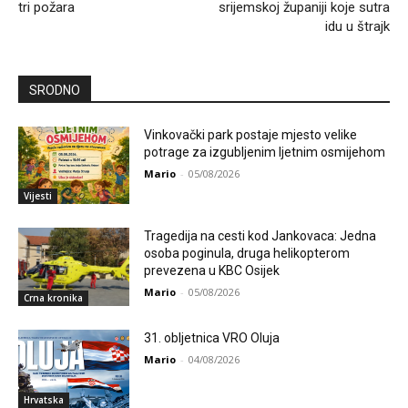
tri požara
srijemskoj županiji koje sutra
idu u štrajk
SRODNO
Vinkovački park postaje mjesto velike
potrage za izgubljenim ljetnim osmijehom
Mario
-
05/08/2026
Vijesti
Tragedija na cesti kod Jankovaca: Jedna
osoba poginula, druga helikopterom
prevezena u KBC Osijek
Mario
-
05/08/2026
Crna kronika
31. obljetnica VRO Oluja
Mario
-
04/08/2026
Hrvatska