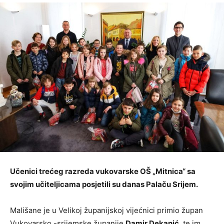
Učenici trećeg razreda vukovarske OŠ „Mitnica“ sa
svojim učiteljicama posjetili su danas Palaču Srijem.
Mališane je u Velikoj županijskoj vijećnici primio župan
Vukovarsko -srijemske županije
Damir Dekanić
, te im