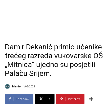
Damir Dekanić primio učenike
trećeg razreda vukovarske OŠ
„Mitnica“ ujedno su posjetili
Palaču Srijem.
Mario
14/03/2022
Facebook
X
Pinterest