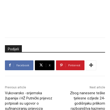
Podijeli
Facebook
X
Pinterest
Previous article
Next article
Vukovarsko -srijemska
Zbog nanesene teške
županija i HŽ Putnički prijevoz
tjelesne ozljede 24-
potpisali su ugovor o
godišnjaku prilikom
sufinanciranju prijevoza
razbojništva kazneno