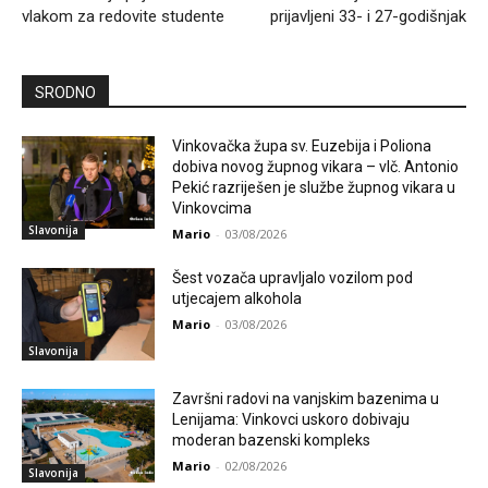
vlakom za redovite studente
prijavljeni 33- i 27-godišnjak
SRODNO
Vinkovačka župa sv. Euzebija i Poliona
dobiva novog župnog vikara – vlč. Antonio
Pekić razriješen je službe župnog vikara u
Vinkovcima
Slavonija
Mario
-
03/08/2026
Šest vozača upravljalo vozilom pod
utjecajem alkohola
Mario
-
03/08/2026
Slavonija
Završni radovi na vanjskim bazenima u
Lenijama: Vinkovci uskoro dobivaju
moderan bazenski kompleks
Mario
-
02/08/2026
Slavonija