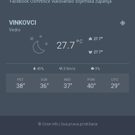
Facebook Osmrtnice Vukovarsko srijemska županija
VINKOVCI
Vedro
°
27.7
°
C
27.7
°
27.7
45%
3.5m/s
3%
PET
SUB
NED
PON
UTO
38
°
36
°
37
°
40
°
29
°
© Orion Info | Sva prava pridržana