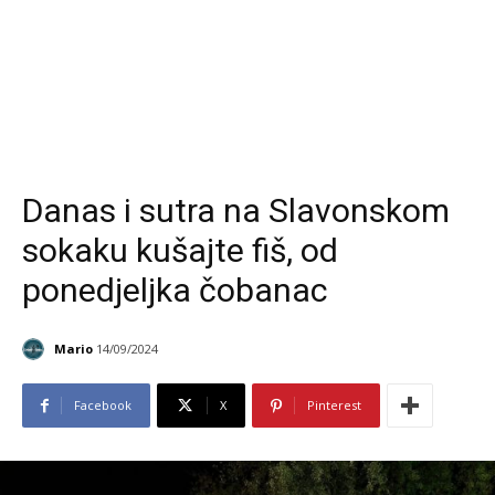
Danas i sutra na Slavonskom
sokaku kušajte fiš, od
ponedjeljka čobanac
Mario
14/09/2024
Facebook
X
Pinterest