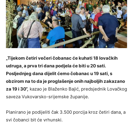
„Tijekom četiri večeri čobanac će kuhati 18 lovačkih
udruga, a prva tri dana podjela će biti u 20 sati.
Posljednjeg dana dijelit ćemo čobanac u 19 sati, s
obzirom na to da je proglašenje onih najboljih zakazano
za 19 i 30“,
kazao je Blaženko Bajić, predsjednik Lovačkog
saveza Vukovarsko-srijemske županije.
Planirano je podijeliti čak 3.500 porcija kroz četiri dana, a
svi čobanci bit će vrhunski.