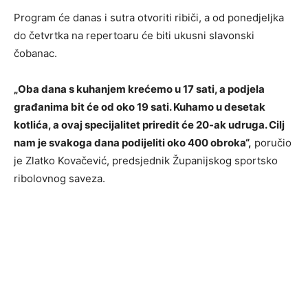
Program će danas i sutra otvoriti ribiči, a od ponedjeljka
do četvrtka na repertoaru će biti ukusni slavonski
čobanac.
„Oba dana s kuhanjem krećemo u 17 sati, a podjela
građanima bit će od oko 19 sati. Kuhamo u desetak
kotlića, a ovaj specijalitet priredit će 20-ak udruga. Cilj
nam je svakoga dana podijeliti oko 400 obroka“,
poručio
je Zlatko Kovačević, predsjednik Županijskog sportsko
ribolovnog saveza.