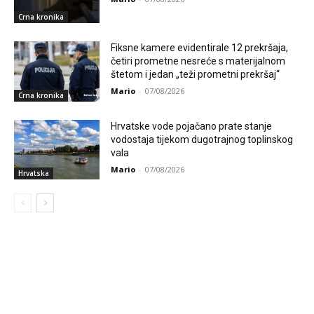
Crna kronika
Fiksne kamere evidentirale 12 prekršaja,
četiri prometne nesreće s materijalnom
štetom i jedan „teži prometni prekršaj“
Mario
-
07/08/2026
Crna kronika
Hrvatske vode pojačano prate stanje
vodostaja tijekom dugotrajnog toplinskog
vala
Mario
-
07/08/2026
Hrvatska