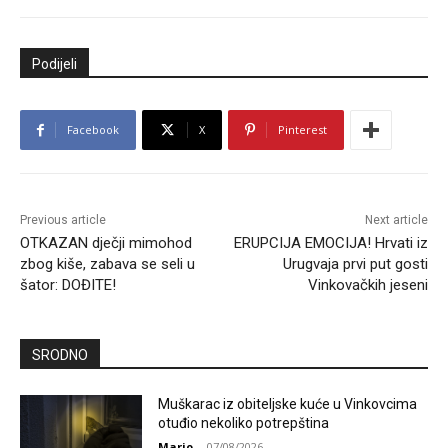
Podijeli
Facebook
X
Pinterest
Previous article
Next article
OTKAZAN dječji mimohod
ERUPCIJA EMOCIJA! Hrvati iz
zbog kiše, zabava se seli u
Urugvaja prvi put gosti
šator: DOĐITE!
Vinkovačkih jeseni
SRODNO
Muškarac iz obiteljske kuće u Vinkovcima
otuđio nekoliko potrepština
Mario
-
07/08/2026