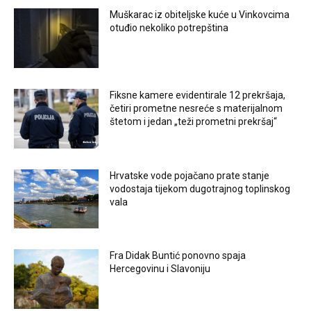
Muškarac iz obiteljske kuće u Vinkovcima
otuđio nekoliko potrepština
Fiksne kamere evidentirale 12 prekršaja,
četiri prometne nesreće s materijalnom
štetom i jedan „teži prometni prekršaj“
Hrvatske vode pojačano prate stanje
vodostaja tijekom dugotrajnog toplinskog
vala
Fra Didak Buntić ponovno spaja
Hercegovinu i Slavoniju