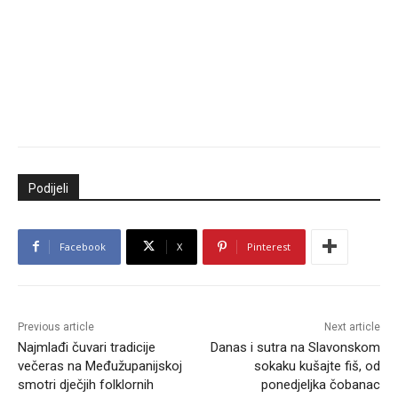
Podijeli
Facebook
X
Pinterest
Previous article
Next article
Najmlađi čuvari tradicije
Danas i sutra na Slavonskom
večeras na Međužupanijskoj
sokaku kušajte fiš, od
smotri dječjih folklornih
ponedjeljka čobanac