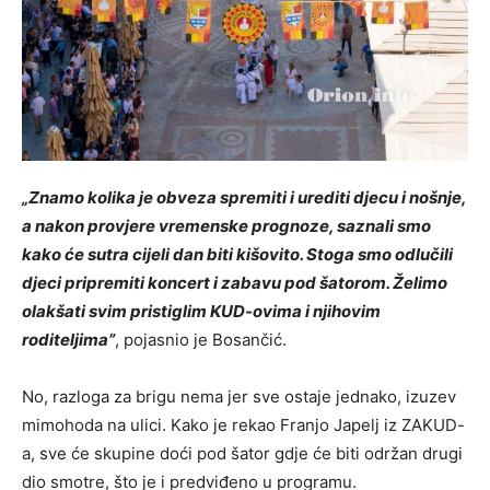
„Znamo kolika je obveza spremiti i urediti djecu i nošnje,
a nakon provjere vremenske prognoze, saznali smo
kako će sutra cijeli dan biti kišovito. Stoga smo odlučili
djeci pripremiti koncert i zabavu pod šatorom. Želimo
olakšati svim pristiglim KUD-ovima i njihovim
roditeljima”
, pojasnio je Bosančić.
No, razloga za brigu nema jer sve ostaje jednako, izuzev
mimohoda na ulici. Kako je rekao Franjo Japelj iz ZAKUD-
a, sve će skupine doći pod šator gdje će biti održan drugi
dio smotre, što je i predviđeno u programu.