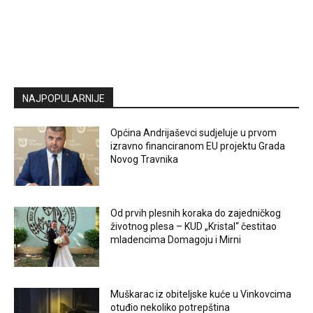
NAJPOPULARNIJE
Općina Andrijaševci sudjeluje u prvom
izravno financiranom EU projektu Grada
Novog Travnika
Od prvih plesnih koraka do zajedničkog
životnog plesa – KUD „Kristal“ čestitao
mladencima Domagoju i Mirni
Muškarac iz obiteljske kuće u Vinkovcima
otuđio nekoliko potrepština