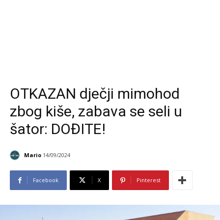
OTKAZAN dječji mimohod
zbog kiše, zabava se seli u
šator: DOĐITE!
Mario
14/09/2024
Facebook
X
Pinterest