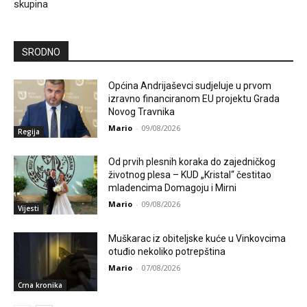
skupina
SRODNO
Općina Andrijaševci sudjeluje u prvom
izravno financiranom EU projektu Grada
Novog Travnika
Mario
-
09/08/2026
Regija
Od prvih plesnih koraka do zajedničkog
životnog plesa – KUD „Kristal“ čestitao
mladencima Domagoju i Mirni
Mario
-
09/08/2026
Vijesti
Muškarac iz obiteljske kuće u Vinkovcima
otuđio nekoliko potrepština
Mario
-
07/08/2026
Crna kronika