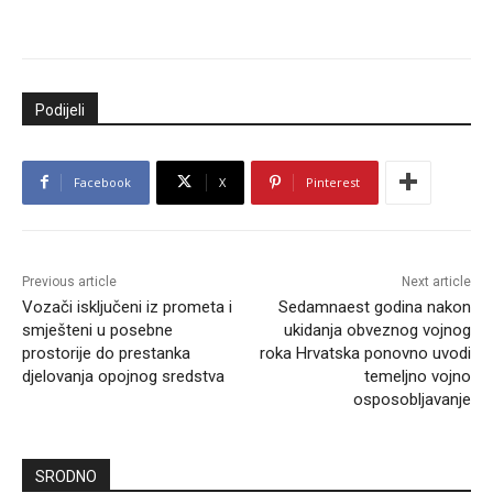
Podijeli
Facebook
X
Pinterest
Previous article
Next article
Vozači isključeni iz prometa i
Sedamnaest godina nakon
smješteni u posebne
ukidanja obveznog vojnog
prostorije do prestanka
roka Hrvatska ponovno uvodi
djelovanja opojnog sredstva
temeljno vojno
osposobljavanje
SRODNO