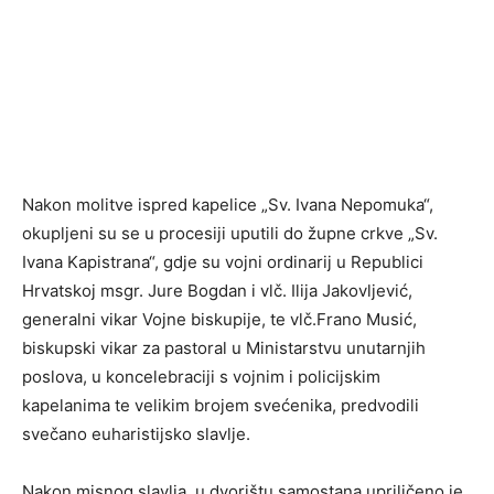
Nakon molitve ispred kapelice „Sv. Ivana Nepomuka“,
okupljeni su se u procesiji uputili do župne crkve „Sv.
Ivana Kapistrana“, gdje su vojni ordinarij u Republici
Hrvatskoj msgr. Jure Bogdan i vlč. Ilija Jakovljević,
generalni vikar Vojne biskupije, te vlč.Frano Musić,
biskupski vikar za pastoral u Ministarstvu unutarnjih
poslova, u koncelebraciji s vojnim i policijskim
kapelanima te velikim brojem svećenika, predvodili
svečano euharistijsko slavlje.
Nakon misnog slavlja, u dvorištu samostana upriličeno je