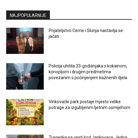
NAJPOPULARNIJE
Prijateljstvo Cerne i Slunja nastavlja se
jačati
Policija uhitila 33-godišnjaka s kokainom,
konopljom i drugim predmetima
povezanim s počinjenjem kaznenih djela
Vinkovački park postaje mjesto velike
potrage za izgubljenim ljetnim osmijehom
Tragedija na cesti kod Jankovaca: Jedna