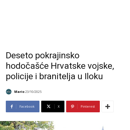
Deseto pokrajinsko
hodočašće Hrvatske vojske,
policije i branitelja u Iloku
Mario
23/10/2025
Facebook
X
Pinterest