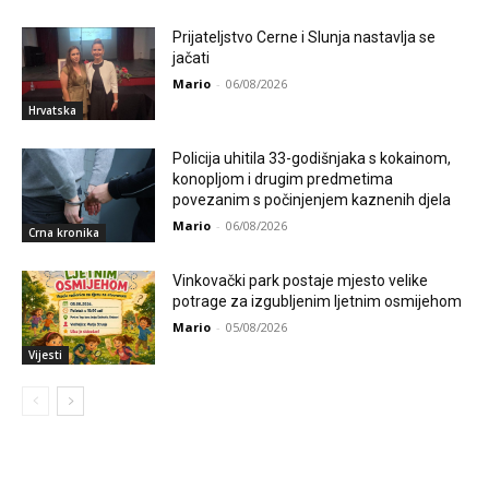
Prijateljstvo Cerne i Slunja nastavlja se
jačati
Mario
-
06/08/2026
Hrvatska
Policija uhitila 33-godišnjaka s kokainom,
konopljom i drugim predmetima
povezanim s počinjenjem kaznenih djela
Mario
-
06/08/2026
Crna kronika
Vinkovački park postaje mjesto velike
potrage za izgubljenim ljetnim osmijehom
Mario
-
05/08/2026
Vijesti