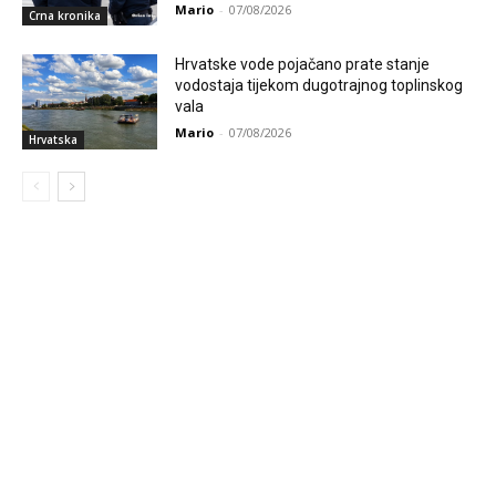
Mario
-
07/08/2026
Crna kronika
Hrvatske vode pojačano prate stanje
vodostaja tijekom dugotrajnog toplinskog
vala
Mario
-
07/08/2026
Hrvatska