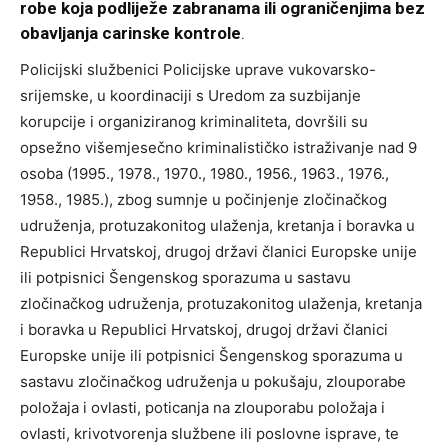
robe koja podliježe zabranama ili ograničenjima bez
obavljanja carinske kontrole
.
Policijski službenici Policijske uprave vukovarsko-
srijemske, u koordinaciji s Uredom za suzbijanje
korupcije i organiziranog kriminaliteta, dovršili su
opsežno višemjesečno kriminalističko istraživanje nad 9
osoba (1995., 1978., 1970., 1980., 1956., 1963., 1976.,
1958., 1985.), zbog sumnje u počinjenje zločinačkog
udruženja, protuzakonitog ulaženja, kretanja i boravka u
Republici Hrvatskoj, drugoj državi članici Europske unije
ili potpisnici Šengenskog sporazuma u sastavu
zločinačkog udruženja, protuzakonitog ulaženja, kretanja
i boravka u Republici Hrvatskoj, drugoj državi članici
Europske unije ili potpisnici Šengenskog sporazuma u
sastavu zločinačkog udruženja u pokušaju, zlouporabe
položaja i ovlasti, poticanja na zlouporabu položaja i
ovlasti, krivotvorenja službene ili poslovne isprave, te