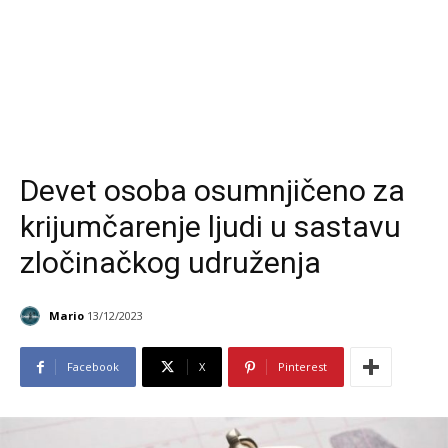
Devet osoba osumnjičeno za
krijumčarenje ljudi u sastavu
zločinačkog udruženja
Mario
13/12/2023
Facebook
X
Pinterest