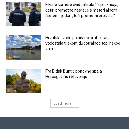
Fiksne kamere evidentirale 12 prekršaja,
četiri prometne nesreće s materijalnom
štetom i jedan „teži prometni prekršaj“
Hrvatske vode pojačano prate stanje
vodostaja tijekom dugotrajnog toplinskog
vala
Fra Didak Buntić ponovno spaja
Hercegovinu i Slavoniju
Load more