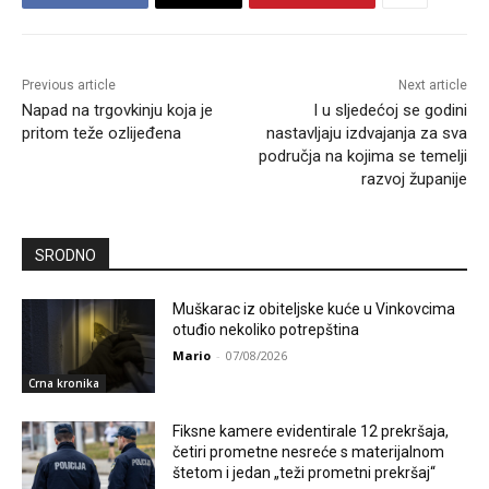
Previous article
Next article
Napad na trgovkinju koja je
I u sljedećoj se godini
pritom teže ozlijeđena
nastavljaju izdvajanja za sva
područja na kojima se temelji
razvoj županije
SRODNO
Muškarac iz obiteljske kuće u Vinkovcima
otuđio nekoliko potrepština
Mario
-
07/08/2026
Crna kronika
Fiksne kamere evidentirale 12 prekršaja,
četiri prometne nesreće s materijalnom
štetom i jedan „teži prometni prekršaj“