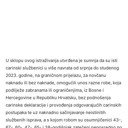
U sklopu ovog istraživanja utvrđena je sumnja da su isti
carinski službenici u više navrata od srpnja do studenog
2023. godine, na graničnom prijelazu, za novčanu
naknadu ili bez naknade, omogućili unos razne robe, koja
podliježe zabranama ili ograničenjima, iz Bosne i
Hercegovine u Republiku Hrvatsku, bez podnošenja
carinske deklaracije i provođenja odgovarajućih carinskih
postupaka te uz naknadno sačinjavanje neistinitih
službenih isprava, a s kojom robom su osumnjičenici 43-,
67-, 60-, 47-, 65- i 38-godišnjak zatečeni neposredno po