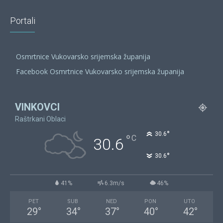
Portali
Osmrtnice Vukovarsko srijemska županija
Facebook Osmrtnice Vukovarsko srijemska županija
VINKOVCI
Raštrkani Oblaci
°
30.6
°
C
30.6
°
30.6
41%
6.3m/s
46%
PET
SUB
NED
PON
UTO
29
°
34
°
37
°
40
°
42
°