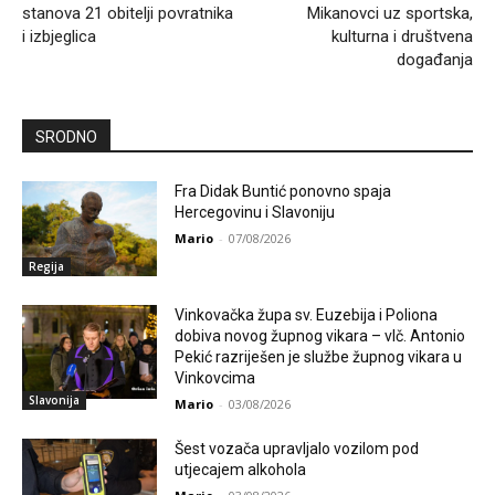
stanova 21 obitelji povratnika
Mikanovci uz sportska,
i izbjeglica
kulturna i društvena
događanja
SRODNO
Fra Didak Buntić ponovno spaja
Hercegovinu i Slavoniju
Mario
-
07/08/2026
Regija
Vinkovačka župa sv. Euzebija i Poliona
dobiva novog župnog vikara – vlč. Antonio
Pekić razriješen je službe župnog vikara u
Vinkovcima
Slavonija
Mario
-
03/08/2026
Šest vozača upravljalo vozilom pod
utjecajem alkohola