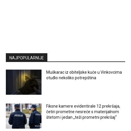
NAJPOPULARNIJE
Muškarac iz obiteljske kuće u Vinkovcima
otuđio nekoliko potrepština
Fiksne kamere evidentirale 12 prekršaja,
četiri prometne nesreće s materijalnom
štetom i jedan „teži prometni prekršaj“