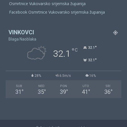
Osmrtnice Vukovarsko srijemska županija
Facebook Osmrtnice Vukovarsko srijemska županija
VINKOVCI
Blaga Naoblaka
°
32.1
°
C
32.1
°
32.1
28%
6.5m/s
16%
SUB
NED
PON
UTO
SRI
31
°
35
°
39
°
41
°
36
°