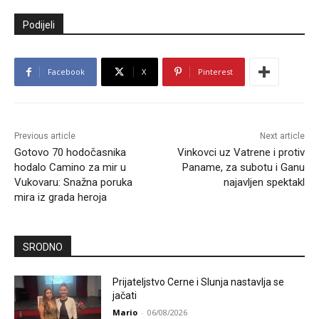
Podijeli
Facebook
X
Pinterest
Previous article
Next article
Gotovo 70 hodočasnika
Vinkovci uz Vatrene i protiv
hodalo Camino za mir u
Paname, za subotu i Ganu
Vukovaru: Snažna poruka
najavljen spektakl
mira iz grada heroja
SRODNO
Prijateljstvo Cerne i Slunja nastavlja se
jačati
Mario
-
06/08/2026