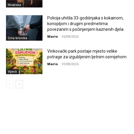
Hrvatska
Policija uhitila 33-godišnjaka s kokainom,
konopljom i drugim predmetima
povezanim s počinjenjem kaznenih djela
Mario
-
06/08/2026
Crna kronika
Vinkovački park postaje mjesto velike
potrage za izgubljenim ljetnim osmijehom
Mario
-
05/08/2026
Vijesti