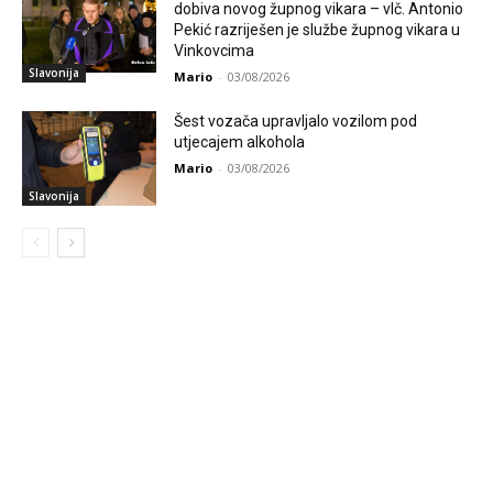
dobiva novog župnog vikara – vlč. Antonio
Pekić razriješen je službe župnog vikara u
Vinkovcima
Slavonija
Mario
-
03/08/2026
Šest vozača upravljalo vozilom pod
utjecajem alkohola
Mario
-
03/08/2026
Slavonija