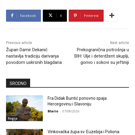
Facebook
X
Pinterest
Previous article
Next article
Župan Damir Dekanić
Prekogranična potrošnja u
nastavlja tradiciju darivanja
BIH: Ulje i deterdžent skuplji,
povodom uskrsnih blagdana
gorivo i sokovi su jeftiniji
SRODNO
Fra Didak Buntić ponovno spaja
Hercegovinu i Slavoniju
Mario
-
07/08/2026
Regija
Vinkovačka župa sv. Euzebija i Poliona