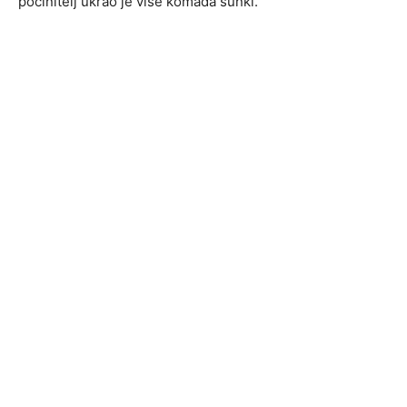
počinitelj ukrao je više komada šunki.