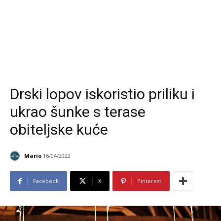
Drski lopov iskoristio priliku i
ukrao šunke s terase
obiteljske kuće
Mario
16/04/2022
Facebook
X
Pinterest