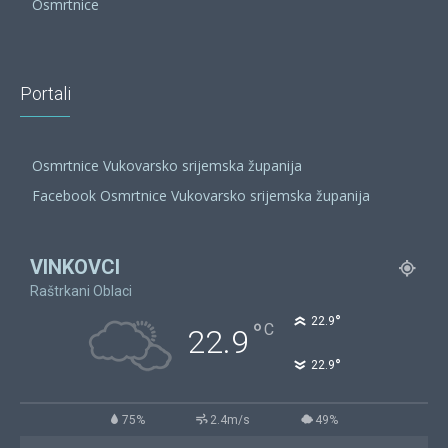
Osmrtnice
Portali
Osmrtnice Vukovarsko srijemska županija
Facebook Osmrtnice Vukovarsko srijemska županija
VINKOVCI
Raštrkani Oblaci
°
22.9
°
C
22.9
°
22.9
75%
2.4m/s
49%