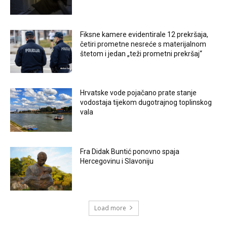
Fiksne kamere evidentirale 12 prekršaja,
četiri prometne nesreće s materijalnom
štetom i jedan „teži prometni prekršaj“
Hrvatske vode pojačano prate stanje
vodostaja tijekom dugotrajnog toplinskog
vala
Fra Didak Buntić ponovno spaja
Hercegovinu i Slavoniju
Load more