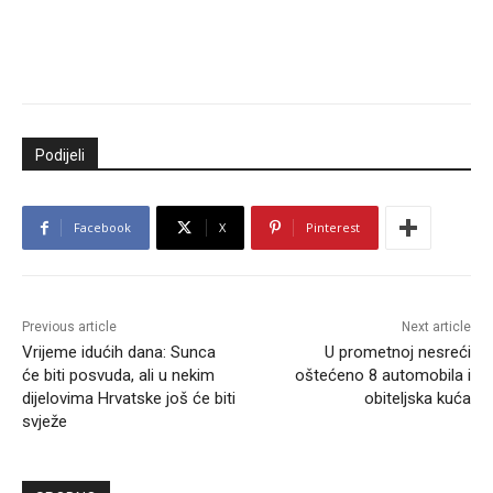
Podijeli
Facebook
X
Pinterest
Previous article
Next article
Vrijeme idućih dana: Sunca
U prometnoj nesreći
će biti posvuda, ali u nekim
oštećeno 8 automobila i
dijelovima Hrvatske još će biti
obiteljska kuća
svježe