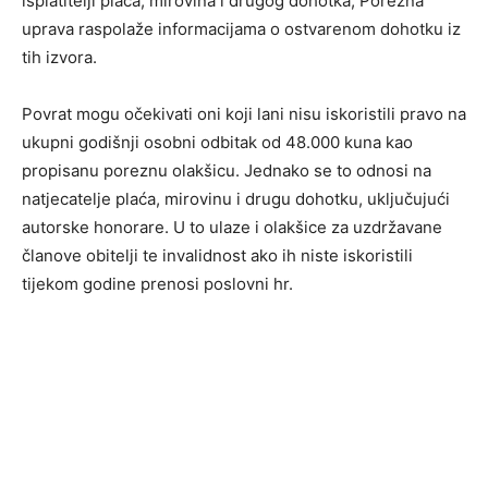
isplatitelji plaća, mirovina i drugog dohotka, Porezna
uprava raspolaže informacijama o ostvarenom dohotku iz
tih izvora.
Povrat mogu očekivati ​​oni koji lani nisu iskoristili pravo na
ukupni godišnji osobni odbitak od 48.000 kuna kao
propisanu poreznu olakšicu. Jednako se to odnosi na
natjecatelje plaća, mirovinu i drugu dohotku, uključujući
autorske honorare. U to ulaze i olakšice za uzdržavane
članove obitelji te invalidnost ako ih niste iskoristili
tijekom godine prenosi poslovni hr.