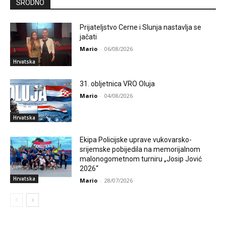
SRODNO
Prijateljstvo Cerne i Slunja nastavlja se
jačati
Mario
-
06/08/2026
Hrvatska
31. obljetnica VRO Oluja
Mario
-
04/08/2026
Hrvatska
Ekipa Policijske uprave vukovarsko-
srijemske pobijedila na memorijalnom
malonogometnom turniru „Josip Jović
2026“
Hrvatska
Mario
-
28/07/2026