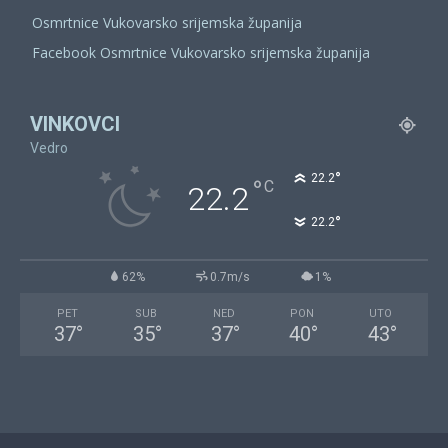
Osmrtnice Vukovarsko srijemska županija
Facebook Osmrtnice Vukovarsko srijemska županija
VINKOVCI
Vedro
°
22.2
°
C
22.2
°
22.2
62%
0.7m/s
1%
PET
SUB
NED
PON
UTO
37
°
35
°
37
°
40
°
43
°