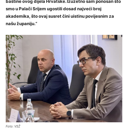
baštine ovog dijela Hrvatske. Izuzetno sam ponosan što
smo u Palači Srijem ugostili dosad najveći broj
akademika, što ovaj susret čini uistinu povijesnim za
našu županiju.“
Foto: VSŽ