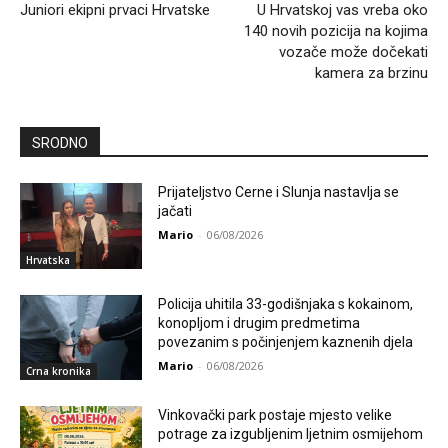
Juniori ekipni prvaci Hrvatske
U Hrvatskoj vas vreba oko
140 novih pozicija na kojima
vozače može dočekati
kamera za brzinu
SRODNO
Prijateljstvo Cerne i Slunja nastavlja se
jačati
Mario
-
06/08/2026
Hrvatska
Policija uhitila 33-godišnjaka s kokainom,
konopljom i drugim predmetima
povezanim s počinjenjem kaznenih djela
Mario
-
06/08/2026
Crna kronika
Vinkovački park postaje mjesto velike
potrage za izgubljenim ljetnim osmijehom