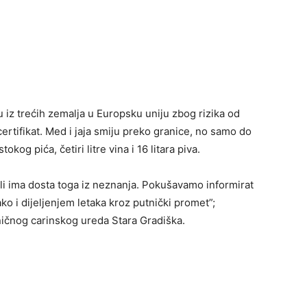
 iz trećih zemalja u Europsku uniju zbog rizika od
certifikat. Med i jaja smiju preko granice, no samo do
kog pića, četiri litre vina i 16 litara piva.
ali ima dosta toga iz neznanja. Pokušavamo informirat
ko i dijeljenjem letaka kroz putnički promet”;
ničnog carinskog ureda Stara Gradiška.