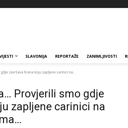
VIJESTI
SLAVONIJA
REPORTAŽE
ZANIMLJIVOSTI
R
mo gdje završava hrana koju zapljene carinici na...
ja… Provjerili smo gdje
u zapljene carinici na
 ima…