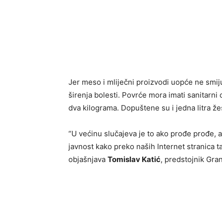
Jer meso i mliječni proizvodi uopće ne smiju
širenja bolesti. Povrće mora imati sanitarni 
dva kilograma. Dopuštene su i jedna litra žesto
“U većinu slučajeva je to ako prođe prođe, 
javnost kako preko naših Internet stranica ta
objašnjava
Tomislav Katić
, predstojnik Gra