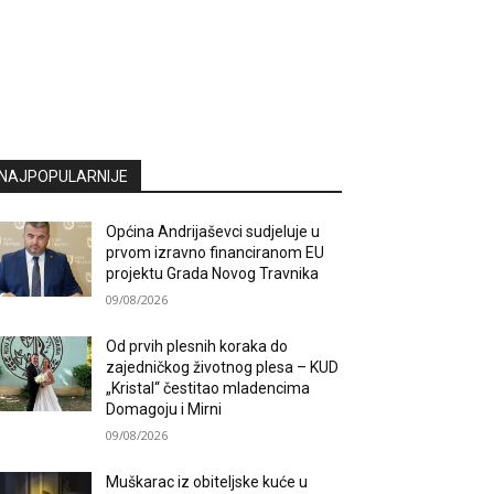
NAJPOPULARNIJE
Općina Andrijaševci sudjeluje u
prvom izravno financiranom EU
projektu Grada Novog Travnika
09/08/2026
Od prvih plesnih koraka do
zajedničkog životnog plesa – KUD
„Kristal“ čestitao mladencima
Domagoju i Mirni
09/08/2026
Muškarac iz obiteljske kuće u