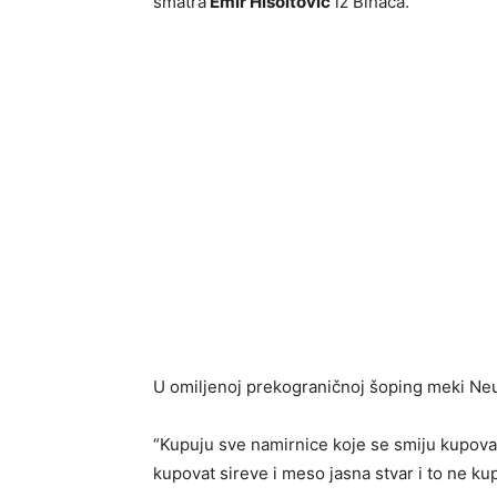
smatra
Emir Hišoitović
iz Bihaća.
U omiljenoj prekograničnoj šoping meki Neum
“Kupuju sve namirnice koje se smiju kupovat
kupovat sireve i meso jasna stvar i to ne ku