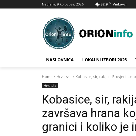
C
Nedjelja, 9 kolovoza, 2026
32.9
Vinkovci
NASLOVNICA
LOKALNI IZBORI 2025
Home
Hrvatska
Kobasice, sir, rakija... Provjerili s
Hrvatska
Kobasice, sir, raki
završava hrana koj
granici i koliko je