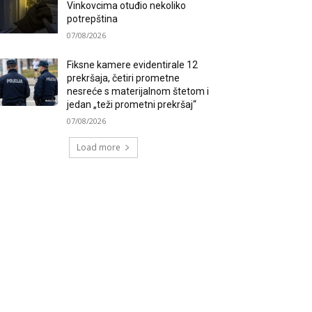
Vinkovcima otuđio nekoliko
potrepština
07/08/2026
Fiksne kamere evidentirale 12
prekršaja, četiri prometne
nesreće s materijalnom štetom i
jedan „teži prometni prekršaj“
07/08/2026
Load more