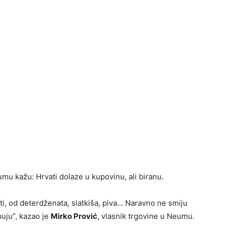
u kažu: Hrvati dolaze u kupovinu, ali biranu.
i, od deterdženata, slatkiša, piva… Naravno ne smiju
puju”, kazao je
Mirko Prović
, vlasnik trgovine u Neumu.