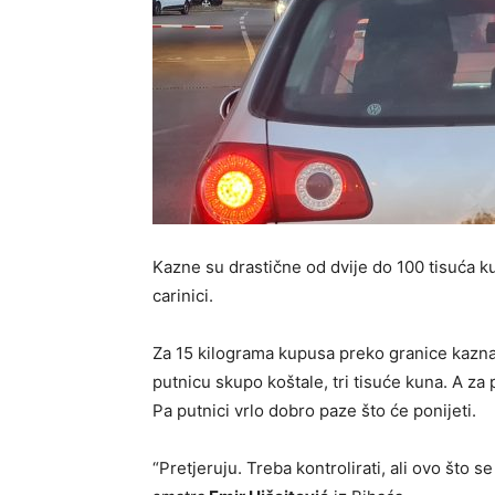
Kazne su drastične od dvije do 100 tisuća ku
carinici.
Za 15 kilograma kupusa preko granice kazna
putnicu skupo koštale, tri tisuće kuna. A za p
Pa putnici vrlo dobro paze što će ponijeti.
“Pretjeruju. Treba kontrolirati, ali ovo što s