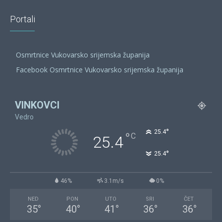
Portali
Osmrtnice Vukovarsko srijemska županija
Facebook Osmrtnice Vukovarsko srijemska županija
VINKOVCI
Vedro
°
25.4
°
C
25.4
°
25.4
46%
3.1m/s
0%
NED
PON
UTO
SRI
ČET
35
°
40
°
41
°
36
°
36
°