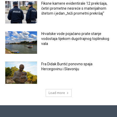
Fiksne kamere evidentirale 12 prekršaja,
četiri prometne nesreće s materijalnom
štetom i jedan „teži prometni prekršaj“
Hrvatske vode pojačano prate stanje
vodostaja tijekom dugotrajnog toplinskog
vala
Fra Didak Buntić ponovno spaja
Hercegovinu i Slavoniju
Load more