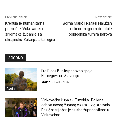
Previous article
Next article
Krenula je humanitarna
Borna Marić i Rafael Halužan
pomoć iz Vukovarsko-
odličnom igrom do titule
srijemske županije za
pobjednika turnira parova
ukrajinsku Zakarpatsku regiju.
SRODNO
Fra Didak Buntić ponovno spaja
Hercegovinu i Slavoniju
Mario
-
07/08/2026
Regija
Vinkovačka župa sv. Euzebija i Poliona
dobiva novog župnog vikara – vlč. Antonio
Pekić razriješen je službe župnog vikara u
Vinkovcima