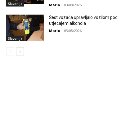
Slavonija
Mario
-
03/08/2026
Šest vozača upravljalo vozilom pod
utjecajem alkohola
Mario
-
03/08/2026
Slavonija