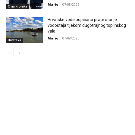
Mario
-
07/08/2026
Crna kronika
Hrvatske vode pojačano prate stanje
vodostaja tijekom dugotrajnog toplinskog
vala
Mario
-
07/08/2026
Hrvatska