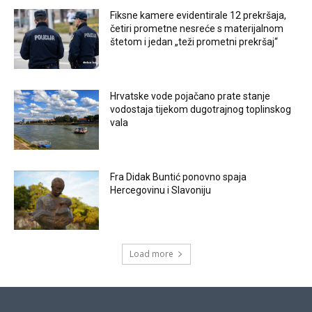
Fiksne kamere evidentirale 12 prekršaja,
četiri prometne nesreće s materijalnom
štetom i jedan „teži prometni prekršaj“
Hrvatske vode pojačano prate stanje
vodostaja tijekom dugotrajnog toplinskog
vala
Fra Didak Buntić ponovno spaja
Hercegovinu i Slavoniju
Load more