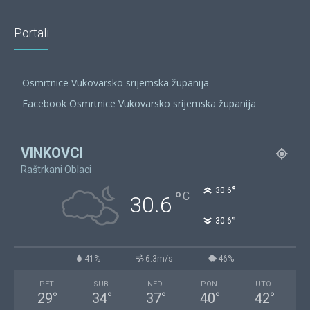
Portali
Osmrtnice Vukovarsko srijemska županija
Facebook Osmrtnice Vukovarsko srijemska županija
VINKOVCI
Raštrkani Oblaci
°
30.6
°
C
30.6
°
30.6
41%
6.3m/s
46%
PET
SUB
NED
PON
UTO
29
°
34
°
37
°
40
°
42
°