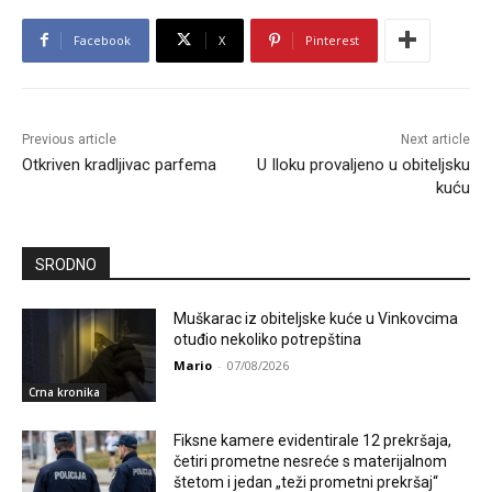
Facebook
X
Pinterest
Previous article
Next article
Otkriven kradljivac parfema
U Iloku provaljeno u obiteljsku
kuću
SRODNO
Muškarac iz obiteljske kuće u Vinkovcima
otuđio nekoliko potrepština
Mario
-
07/08/2026
Crna kronika
Fiksne kamere evidentirale 12 prekršaja,
četiri prometne nesreće s materijalnom
štetom i jedan „teži prometni prekršaj“