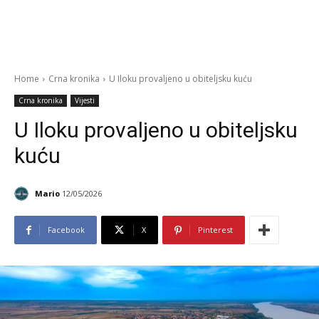
Home
Crna kronika
U Iloku provaljeno u obiteljsku kuću
Crna kronika
Vijesti
U Iloku provaljeno u obiteljsku
kuću
Mario
12/05/2026
Facebook
X
Pinterest