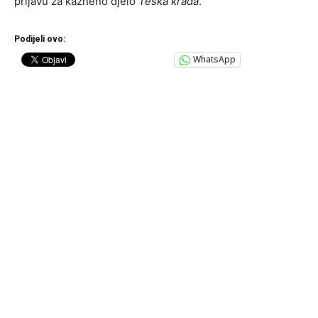
prijavu za kazneno djelo
Teška krađa
.
Podijeli ovo:
WhatsApp