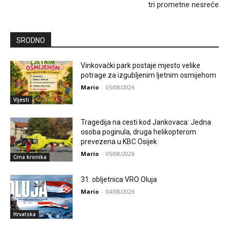
tri prometne nesreće
SRODNO
Vinkovački park postaje mjesto velike
potrage za izgubljenim ljetnim osmijehom
Mario
-
05/08/2026
Vijesti
Tragedija na cesti kod Jankovaca: Jedna
osoba poginula, druga helikopterom
prevezena u KBC Osijek
Mario
-
05/08/2026
Crna kronika
31. obljetnica VRO Oluja
Mario
-
04/08/2026
Hrvatska