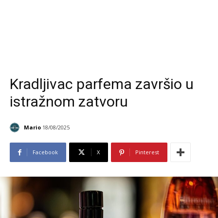
Kradljivac parfema završio u
istražnom zatvoru
Mario
18/08/2025
Facebook
X
Pinterest