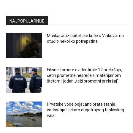
NAJPOPULARNIJE
Muškarac iz obiteljske kuće u Vinkovcima
otuđio nekoliko potrepština
Fiksne kamere evidentirale 12 prekršaja,
četiri prometne nesreće s materijalnom
štetom i jedan „teži prometni prekršaj“
Hrvatske vode pojačano prate stanje
vodostaja tijekom dugotrajnog toplinskog
vala