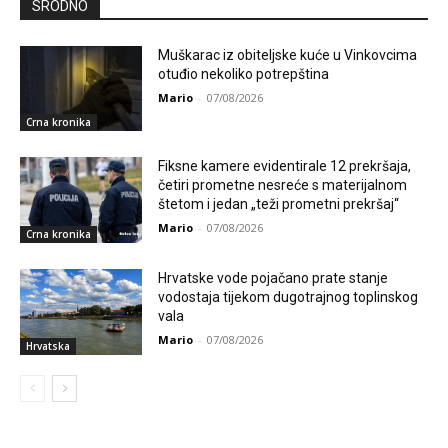
SRODNO
Muškarac iz obiteljske kuće u Vinkovcima
otuđio nekoliko potrepština
Mario
-
07/08/2026
Crna kronika
Fiksne kamere evidentirale 12 prekršaja,
četiri prometne nesreće s materijalnom
štetom i jedan „teži prometni prekršaj“
Mario
-
07/08/2026
Crna kronika
Hrvatske vode pojačano prate stanje
vodostaja tijekom dugotrajnog toplinskog
vala
Mario
-
07/08/2026
Hrvatska