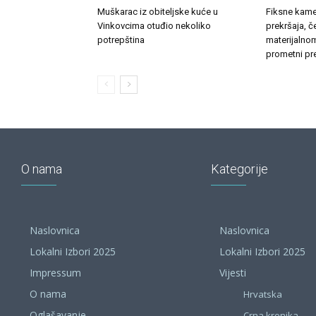
Muškarac iz obiteljske kuće u
Fiksne kamer
Vinkovcima otuđio nekoliko
prekršaja, č
potrepština
materijalnom
prometni pre
O nama
Kategorije
Naslovnica
Naslovnica
Lokalni Izbori 2025
Lokalni Izbori 2025
Impressum
Vijesti
O nama
Hrvatska
Oglašavanje
Crna kronika