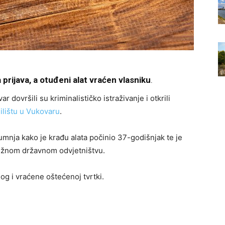
rijava, a otuđeni alat vraćen vlasniku
.
r dovršili su kriminalističko istraživanje i otkrili
ilištu u Vukovaru
.
umnja kako je krađu alata počinio 37-godišnjak te je
ležnom državnom odvjetništvu.
g i vraćene oštećenoj tvrtki.