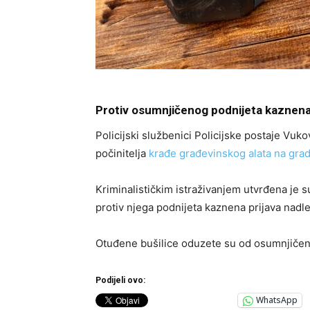
Protiv osumnjičenog podnijeta kaznena p
Policijski službenici Policijske postaje Vukova
počinitelja
krađe građevinskog alata na grad
Kriminalističkim istraživanjem utvrđena je s
protiv njega podnijeta kaznena prijava nad
Otuđene bušilice oduzete su od osumnjičeno
Podijeli ovo:
WhatsApp