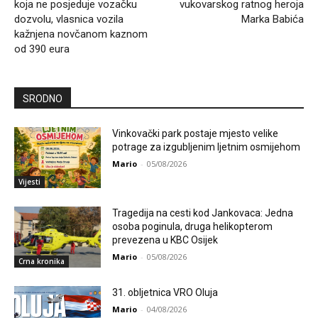
koja ne posjeduje vozačku
vukovarskog ratnog heroja
dozvolu, vlasnica vozila
Marka Babića
kažnjena novčanom kaznom
od 390 eura
SRODNO
Vinkovački park postaje mjesto velike
potrage za izgubljenim ljetnim osmijehom
Mario
-
05/08/2026
Vijesti
Tragedija na cesti kod Jankovaca: Jedna
osoba poginula, druga helikopterom
prevezena u KBC Osijek
Mario
-
05/08/2026
Crna kronika
31. obljetnica VRO Oluja
Mario
-
04/08/2026