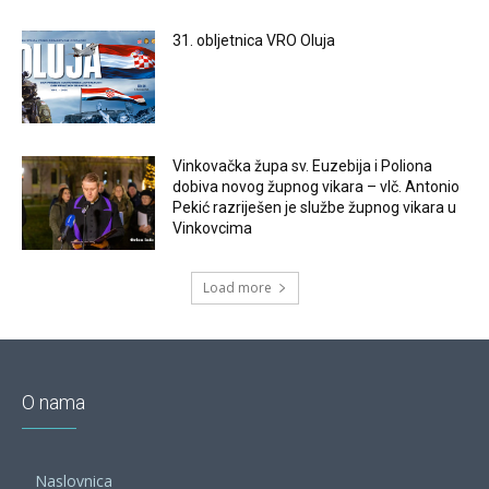
31. obljetnica VRO Oluja
Vinkovačka župa sv. Euzebija i Poliona
dobiva novog župnog vikara – vlč. Antonio
Pekić razriješen je službe župnog vikara u
Vinkovcima
Load more
O nama
Naslovnica