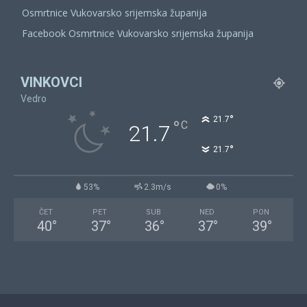
Osmrtnice Vukovarsko srijemska županija
Facebook Osmrtnice Vukovarsko srijemska županija
VINKOVCI
Vedro
°
21.7
°
C
21.7
°
21.7
53%
2.3m/s
0%
ČET
PET
SUB
NED
PON
40
°
37
°
36
°
37
°
39
°