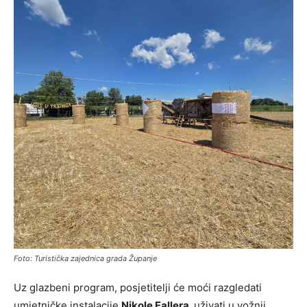
Foto: Turistička zajednica grada Županje
Uz glazbeni program, posjetitelji će moći razgledati
umjetničke instalacije
Nikole Fallera,
uživati u vožnji