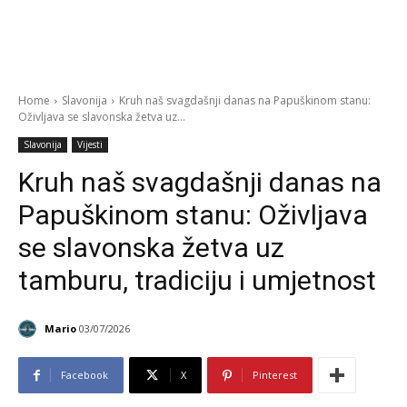
Home
Slavonija
Kruh naš svagdašnji danas na Papuškinom stanu:
Oživljava se slavonska žetva uz...
Slavonija
Vijesti
Kruh naš svagdašnji danas na
Papuškinom stanu: Oživljava
se slavonska žetva uz
tamburu, tradiciju i umjetnost
Mario
03/07/2026
Facebook
X
Pinterest