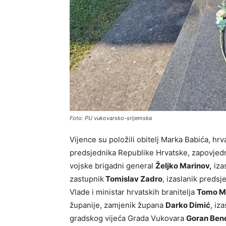
Foto: PU vukovarsko-srijemska
Vijence su položili obitelj Marka Babića, hrvat
predsjednika Republike Hrvatske, zapovje
vojske brigadni general
Željko Marinov,
iza
zastupnik
Tomislav Zadro
, izaslanik preds
Vlade i ministar hrvatskih branitelja
Tomo M
županije, zamjenik župana
Darko Dimić
, iz
gradskog vijeća Grada Vukovara
Goran Ben