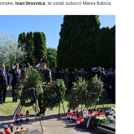
jemske,
Ivan Groznica
, te ostali suborci Marka Babića.