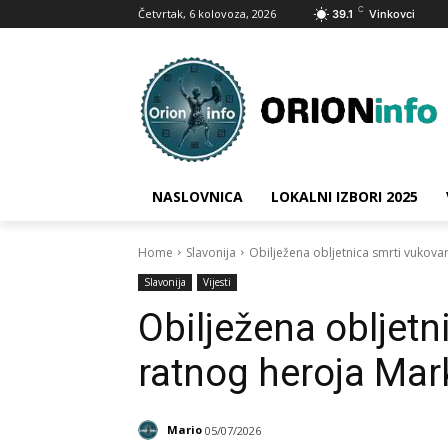
C
Četvrtak, 6 kolovoza, 2026
39.1
Vinkovci
NASLOVNICA
LOKALNI IZBORI 2025
Home
Slavonija
Obilježena obljetnica smrti vukov
Slavonija
Vijesti
Obilježena obljet
ratnog heroja Mar
Mario
05/07/2026