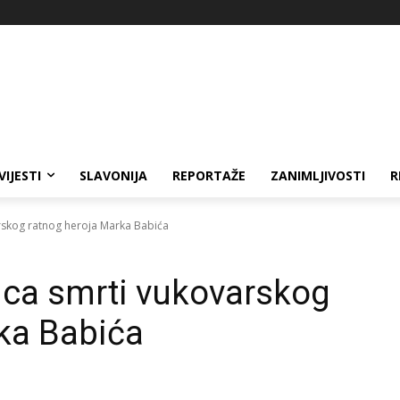
VIJESTI
SLAVONIJA
REPORTAŽE
ZANIMLJIVOSTI
R
arskog ratnog heroja Marka Babića
nica smrti vukovarskog
ka Babića