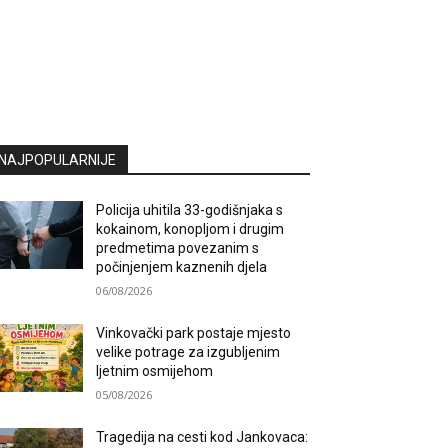
NAJPOPULARNIJE
Policija uhitila 33-godišnjaka s
kokainom, konopljom i drugim
predmetima povezanim s
počinjenjem kaznenih djela
06/08/2026
Vinkovački park postaje mjesto
velike potrage za izgubljenim
ljetnim osmijehom
05/08/2026
Tragedija na cesti kod Jankovaca: