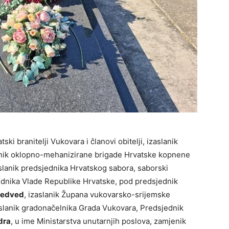
ski branitelji Vukovara i članovi obitelji, izaslanik
dnik oklopno-mehanizirane brigade Hrvatske kopnene
slanik predsjednika Hrvatskog sabora, saborski
jednika Vlade Republike Hrvatske, pod predsjednik
edved
, izaslanik Župana vukovarsko-srijemske
aslanik gradonačelnika Grada Vukovara, Predsjednik
dra
, u ime Ministarstva unutarnjih poslova, zamjenik