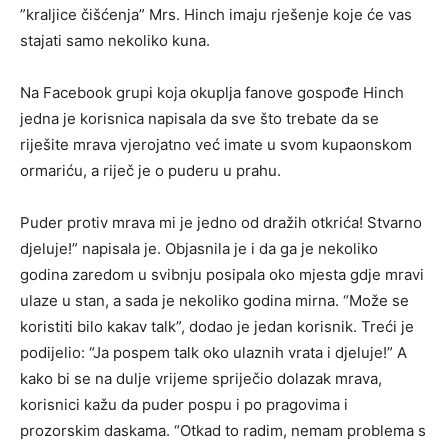
”kraljice čišćenja” Mrs. Hinch imaju rješenje koje će vas
stajati samo nekoliko kuna.
Na Facebook grupi koja okuplja fanove gospođe Hinch
jedna je korisnica napisala da sve što trebate da se
riješite mrava vjerojatno već imate u svom kupaonskom
ormariću, a riječ je o puderu u prahu.
Puder protiv mrava mi je jedno od dražih otkrića! Stvarno
djeluje!” napisala je. Objasnila je i da ga je nekoliko
godina zaredom u svibnju posipala oko mjesta gdje mravi
ulaze u stan, a sada je nekoliko godina mirna. “Može se
koristiti bilo kakav talk”, dodao je jedan korisnik. Treći je
podijelio: “Ja pospem talk oko ulaznih vrata i djeluje!” A
kako bi se na dulje vrijeme spriječio dolazak mrava,
korisnici kažu da puder pospu i po pragovima i
prozorskim daskama. “Otkad to radim, nemam problema s