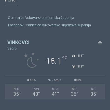
Osmrtnice Vukovarsko srijemska županija
Facebook Osmrtnice Vukovarsko srijemska županija
VINKOVCI
Vedro
°
18.1
°
C
18.1
°
18.1
65%
2.5m/s
0%
NED
PON
UTO
SRI
ČET
35
°
40
°
41
°
36
°
35
°