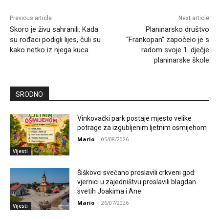
Previous article
Next article
Skoro je živu sahranili: Kada
Planinarsko društvo
su rođaci podigli lijes, čuli su
“Frankopan” započelo je s
kako netko iz njega kuca
radom svoje 1. dječje
planinarske škole
SRODNO
Vinkovački park postaje mjesto velike
potrage za izgubljenim ljetnim osmijehom
Mario
-
05/08/2026
Vijesti
Šiškovci svečano proslavili crkveni god:
vjernici u zajedništvu proslavili blagdan
svetih Joakima i Ane
Mario
-
26/07/2026
Vijesti