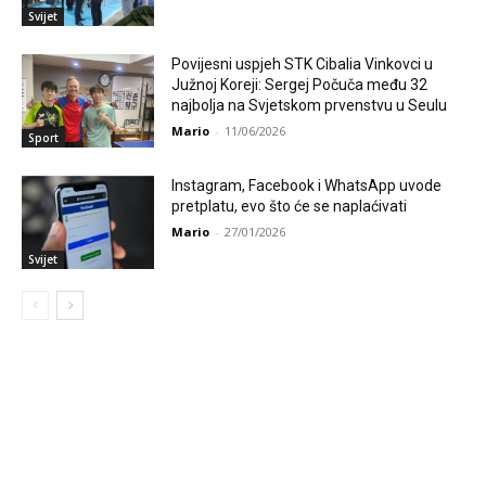
Svijet
Povijesni uspjeh STK Cibalia Vinkovci u
Južnoj Koreji: Sergej Počuča među 32
najbolja na Svjetskom prvenstvu u Seulu
Mario
-
11/06/2026
Sport
Instagram, Facebook i WhatsApp uvode
pretplatu, evo što će se naplaćivati
Mario
-
27/01/2026
Svijet