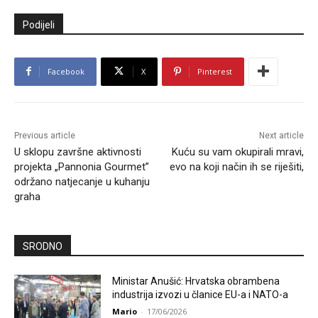
Podijeli
Facebook
X
Pinterest
Previous article
Next article
U sklopu završne aktivnosti
Kuću su vam okupirali mravi,
projekta „Pannonia Gourmet”
evo na koji način ih se riješiti,
održano natjecanje u kuhanju
graha
SRODNO
Ministar Anušić: Hrvatska obrambena
industrija izvozi u članice EU-a i NATO-a
Mario
-
17/06/2026