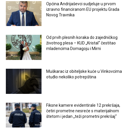
Općina Andrijaševci sudjeluje u prvom
izravno financiranom EU projektu Grada
Novog Travnika
Od prvih plesnih koraka do zajedničkog
životnog plesa – KUD „Kristal“ čestitao
mladencima Domagoju i Mirni
Muškarac iz obiteljske kuće u Vinkovcima
otuđio nekoliko potrepština
Fiksne kamere evidentirale 12 prekršaja,
četiri prometne nesreće s materijalnom
štetom i jedan „teži prometni prekršaj“