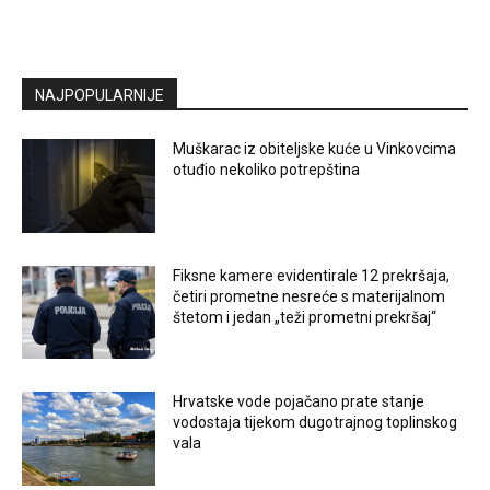
NAJPOPULARNIJE
Muškarac iz obiteljske kuće u Vinkovcima
otuđio nekoliko potrepština
Fiksne kamere evidentirale 12 prekršaja,
četiri prometne nesreće s materijalnom
štetom i jedan „teži prometni prekršaj“
Hrvatske vode pojačano prate stanje
vodostaja tijekom dugotrajnog toplinskog
vala