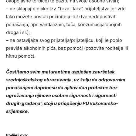
okopojasne torbice) te pazite na svoje osobne stvari;
– ne sklapajte olako tzv. “brza i laka” prijateljstva jer vrlo
lako možete postati počinitelji ili žrtve nedopustivih
ponašanja, npr. vandalizam, tuča, konzumacija opojnih
droga i sl.);
– ne ostavljajte svog prijatelja/prijateljicu, koji je popio
previše alkoholnih pića, bez pomoći (pozovite roditelje ili
hitnu pomoć).
Čestitamo svim maturantima uspješan završetak
srednjoškolskog obrazovanja, uz želju da odgovornim
ponašanjem doprinesu da njihov dan protekne bez
ugrožavanja njihove osobne sigurnosti i sigurnosti
drugih građana”, stoji u priopčenju PU vukovarsko-
srijemske.
Podijeli ovo: