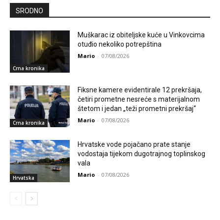
SRODNO
Muškarac iz obiteljske kuće u Vinkovcima
otuđio nekoliko potrepština
Mario
-
07/08/2026
Crna kronika
Fiksne kamere evidentirale 12 prekršaja,
četiri prometne nesreće s materijalnom
štetom i jedan „teži prometni prekršaj“
Mario
-
07/08/2026
Crna kronika
Hrvatske vode pojačano prate stanje
vodostaja tijekom dugotrajnog toplinskog
vala
Mario
-
07/08/2026
Hrvatska