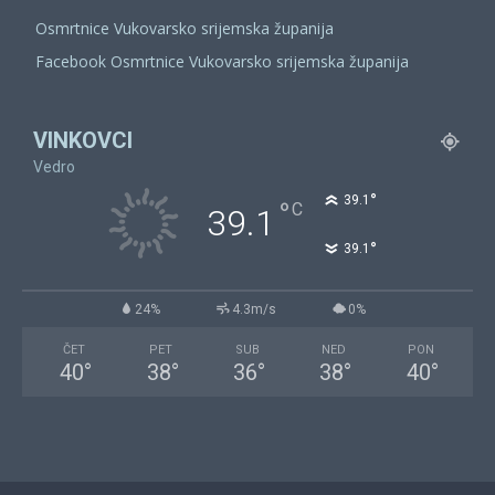
Osmrtnice Vukovarsko srijemska županija
Facebook Osmrtnice Vukovarsko srijemska županija
VINKOVCI
Vedro
°
39.1
°
C
39.1
°
39.1
24%
4.3m/s
0%
ČET
PET
SUB
NED
PON
40
°
38
°
36
°
38
°
40
°