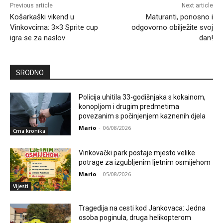
Previous article
Next article
Košarkaški vikend u
Maturanti, ponosno i
Vinkovcima: 3×3 Sprite cup
odgovorno obilježite svoj
igra se za naslov
dan!
SRODNO
Policija uhitila 33-godišnjaka s kokainom,
konopljom i drugim predmetima
povezanim s počinjenjem kaznenih djela
Mario
-
06/08/2026
Crna kronika
Vinkovački park postaje mjesto velike
potrage za izgubljenim ljetnim osmijehom
Mario
-
05/08/2026
Vijesti
Tragedija na cesti kod Jankovaca: Jedna
osoba poginula, druga helikopterom