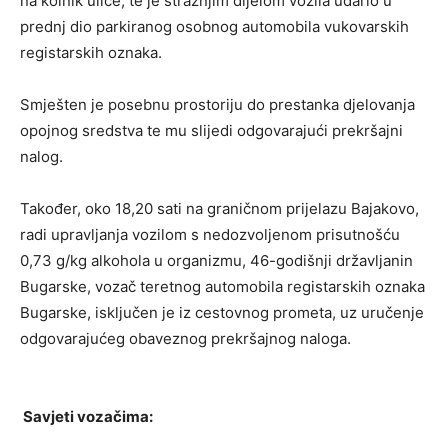
na kolnik ulice, te je stražnjim dijelom vozila udario u
prednj dio parkiranog osobnog automobila vukovarskih
registarskih oznaka.
Smješten je posebnu prostoriju do prestanka djelovanja
opojnog sredstva te mu slijedi odgovarajući prekršajni
nalog.
Također, oko 18,20 sati na graničnom prijelazu Bajakovo,
radi upravljanja vozilom s nedozvoljenom prisutnošću
0,73 g/kg alkohola u organizmu, 46-godišnji državljanin
Bugarske, vozač teretnog automobila registarskih oznaka
Bugarske, isključen je iz cestovnog prometa, uz uručenje
odgovarajućeg obaveznog prekršajnog naloga.
Savjeti vozačima: